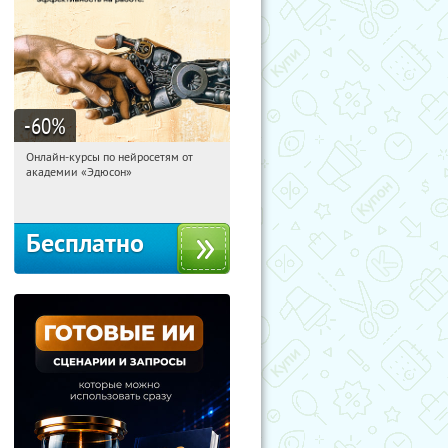
-60
%
Онлайн-курсы по нейросетям от
03:16:48
Получили:
6
академии «Эдюсон»
Москва
Бесплатно