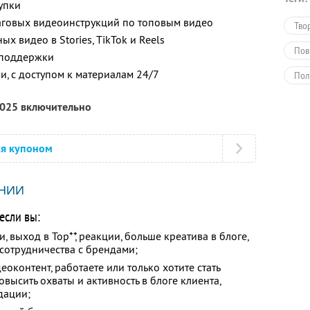
упки
аговых видеоинструкций по топовым видео
Тво
 видео в Stories, TikTok и Reels
Пов
 поддержки
и, с доступом к материалам 24/7
Пол
Обу
2025 включительно
ся купоном
НИИ
если вы:
 выход в Top**, реакции, больше креатива в блоге,
сотрудничества с брендами;
оконтент, работаете или только хотите стать
высить охваты и активность в блоге клиента,
дации;