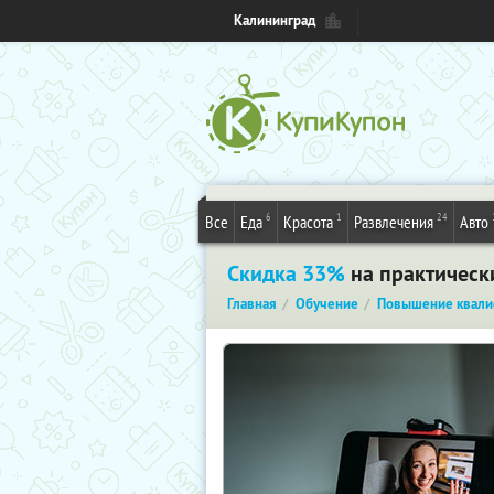
Калининград
6
1
24
Все
Еда
Красота
Развлечения
Авто
Скидка 33%
на практическ
Главная
Обучение
Повышение квали