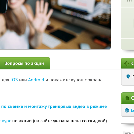
∞
Вопросы по акции
К
а для
IOS
или
Android
и покажите купон с экрана
О
 по съемке и монтажу трендовых видео в режиме
k
 курс
по акции (на сайте указана цена со скидкой)
Теги: