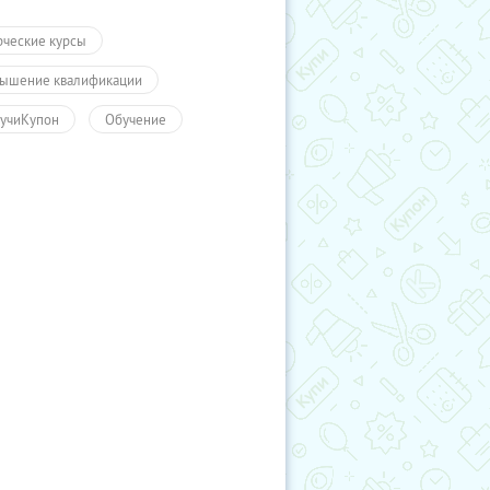
рческие курсы
ышение квалификации
учиКупон
Обучение
чение