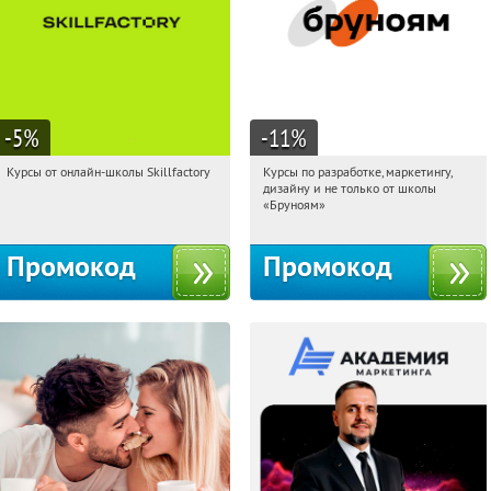
-5
%
-11
%
Курсы от онлайн-школы Skillfactory
Курсы по разработке, маркетингу,
03:16:48
Получи первым!
03:16:48
Получи первым!
дизайну и не только от школы
Россия
Россия
«Бруноям»
Промокод
Промокод