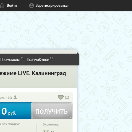
Войти
Зарегистрироваться
49
84
Промокоды
ПолучиКупон
режиме LIVE. Калининград
55
(1)
или:
0
ПОЛУЧИТЬ
руб.
 без скидки:
Экономия: