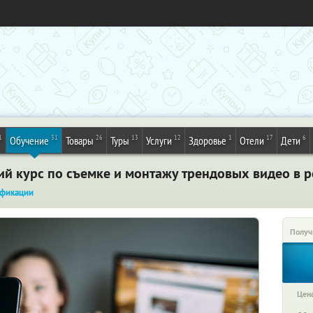
1
31
26
13
12
1
17
6
Обучение
Товары
Туры
Услуги
Здоровье
Отели
Дети
ий курс по съемке и монтажу трендовых видео в 
фикации
Получ
Цена