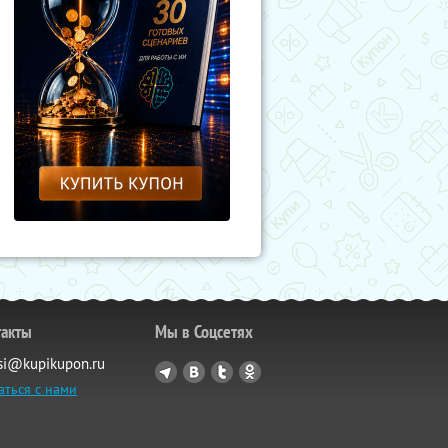
такты
Мы в Соцсетях
si@kupikupon.ru
аться с нами