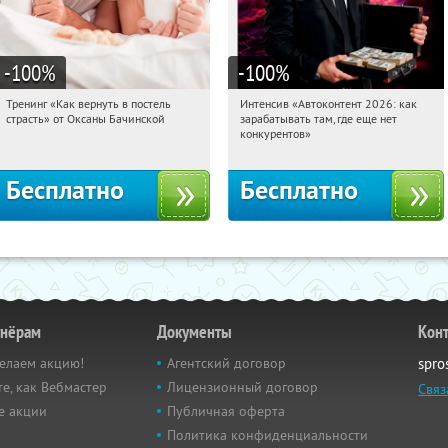
-100
%
-100
%
Тренинг «Как вернуть в постель
Интенсив «Автоконтент 2026: как
03:16:48
Получили:
16
03:16:48
Получили:
4
страсть» от Оксаны Бачинской
зарабатывать там, где еще нет
Россия
Россия
конкурентов»
Бесплатно
Бесплатно
тнёрам
Документы
Кон
елаем акцию!
Агентский договор
spro
е, как Вебмастер
Лицензионный договор
Связ
е акции
Публичная оферта
Политика конфиденциальности