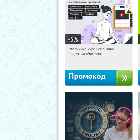
-5
%
Различные курсы от онлайн-
03:16:48
Получили:
2
академии «Эдюсон»
Россия
Промокод