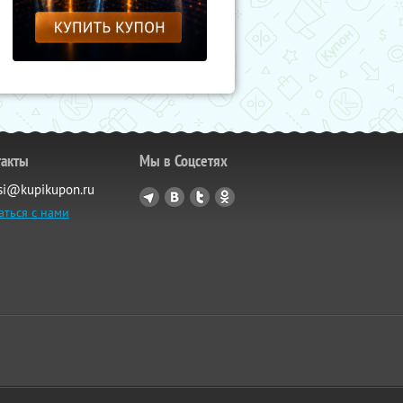
такты
Мы в Соцсетях
si@kupikupon.ru
аться с нами