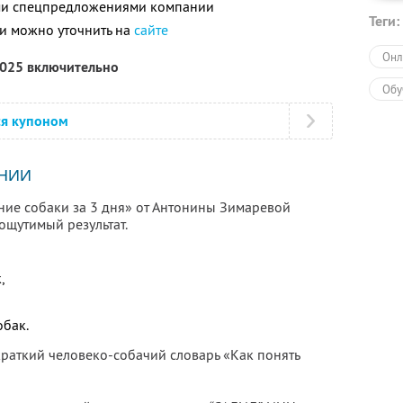
ими спецпредложениями компании
Теги:
и можно уточнить на
сайте
Онл
2025 включительно
Обу
ся купоном
НИИ
ние собаки за 3 дня» от Антонины Зимаревой
ощутимый результат.
,
обак.
краткий человеко-собачий словарь «Как понять