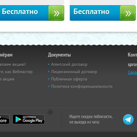
Бесплатно
Бесплатно
тнёрам
Документы
Кон
елаем акцию!
Агентский договор
spro
е, как Вебмастер
Лицензионный договор
Связ
е акции
Публичная оферта
Политика конфиденциальности
Ищите скидки поблизости,
не выходя из чата: