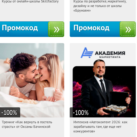
Курсы от онлайн-школы Skillfactory
Курсы по разработке, маркетингу,
10:36:17
Получи первым!
10:36:17
Получи первым!
дизайну и не только от школы
Россия
Россия
«Бруноям»
Промокод
Промокод
-100
%
-100
%
Тренинг «Как вернуть в постель
Интенсив «Автоконтент 2026: как
10:36:17
Получили:
16
10:36:17
Получили:
4
страсть» от Оксаны Бачинской
зарабатывать там, где еще нет
Россия
Россия
конкурентов»