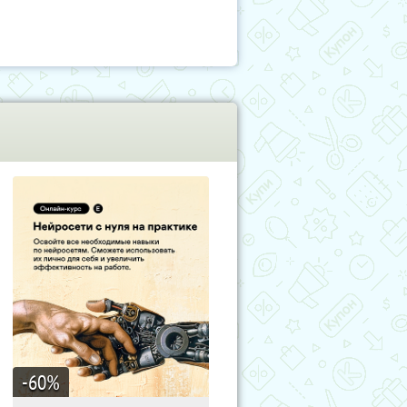
-60
%