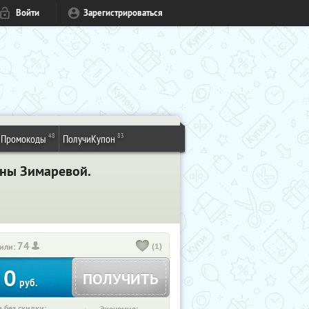
Войти
Зарегистрироваться
48
83
Промокоды
ПолучиКупон
ины Зимаревой.
74
(1)
или:
0
ПОЛУЧИТЬ
руб.
 без скидки: