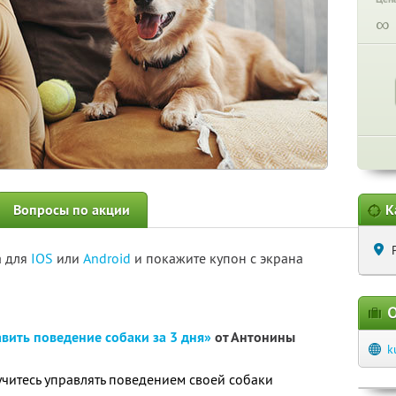
∞
Вопросы по акции
К
а для
IOS
или
Android
и покажите купон с экрана
О
вить поведение собаки за 3 дня»
от Антонины
k
читесь управлять поведением своей собаки