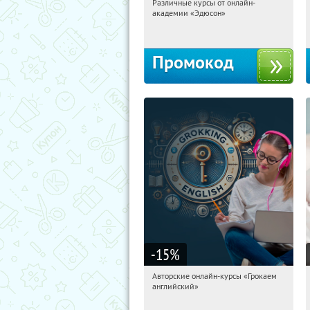
Различные курсы от онлайн-
10:36:17
Получили:
2
академии «Эдюсон»
Россия
Промокод
-15
%
Авторские онлайн-курсы «Грокаем
10:36:17
Получили:
4
английский»
Россия