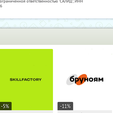
 ограниченной ответственностью “САЛИД”,
ИНН
76
-5
%
-11
%