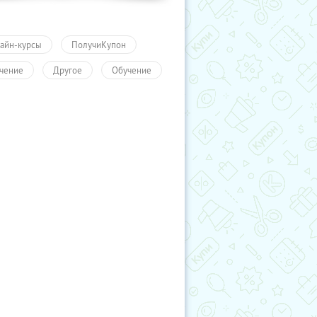
айн-курсы
ПолучиКупон
чение
Другое
Обучение