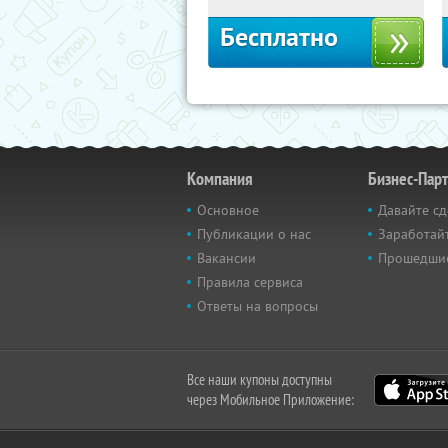
Бесплатно
Компания
Бизнес-Пар
Основное
Давайте сд
Публикации о нас
Заработайт
Вакансии
Прошедши
Правила сервиса
Ответы на вопросы
Все наши купоны доступны
через Мобильное Приложение: