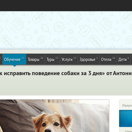
1
31
26
13
12
1
16
6
Обучение
Товары
Туры
Услуги
Здоровье
Отели
Дети
 исправить поведение собаки за 3 дня» от Антон
Получ
Цена