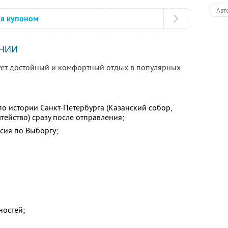
Авт
ся купоном
Тур
НИИ
ует достойный и комфортный отдых в популярных
по истории Санкт-Петербурга (Казанский собор,
ейство) сразу после отправления;
сия по Выборгу;
ностей;