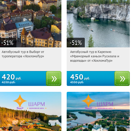
-51
%
-51
%
Автобусный тур в Выборг от
Автобусный тур в Карелию
00:50:55
Купили:
9
00:50:55
Купили:
24
туроператора «ХохломаТур»
«Мраморный каньон Рускеала и
Сенная площадь
Сенная площадь
водопады» от «ХохломаТур»
420
450
руб.
руб.
4230
руб.
4550
руб.