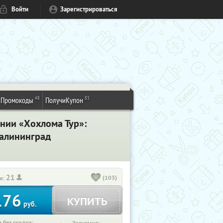
Войти
Зарегистрироваться
48
83
Промокоды
ПолучиКупон
нии «Хохлома Тур»:
Калининград
21
(103)
и:
176
КУПИТЬ
руб.
 без скидки: