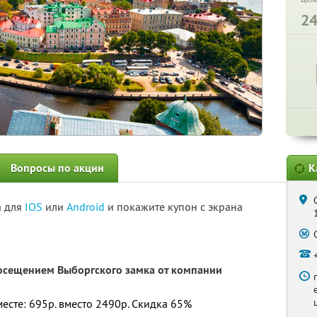
2
Вопросы по акции
К
а для
IOS
или
Android
и покажите купон с экрана
посещением Выборгского замка от компании
месте: 695р. вместо 2490р. Скидка 65%