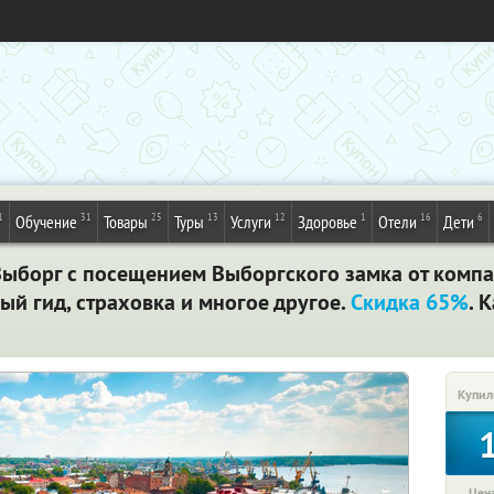
1
31
25
13
12
1
16
6
Обучение
Товары
Туры
Услуги
Здоровье
Отели
Дети
Выборг с посещением Выборгского замка от компа
й гид, страховка и многое другое.
Скидка 65%
. 
Купил
Цена