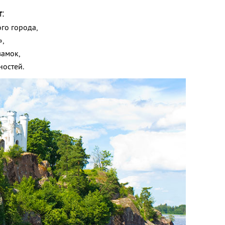
т:
го города,
»,
замок,
ностей.