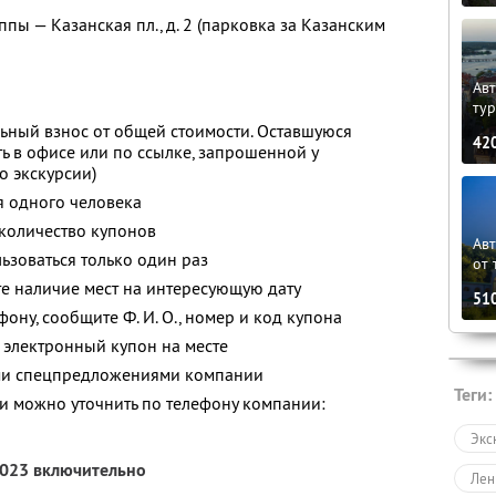
пы — Казанская пл., д. 2 (парковка за Казанским
Авт
ту
ьный взнос от общей стоимости. Оставшуюся
42
ь в офисе или по ссылке, запрошенной у
о экскурсии)
я одного человека
количество купонов
Ав
зоваться только один раз
от 
е наличие мест на интересующую дату
51
фону, сообщите Ф. И. О., номер и код купона
 электронный купон на месте
ими спецпредложениями компании
Теги:
 можно уточнить по телефону компании:
Экс
2023 включительно
Лен