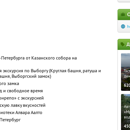
О
h
Д
-Петербурга от Казанского собора на
 экскурсия по Выборгу (Круглая башня, ратуша и
Гас
ашня, Выборгский замок)
ден
ого замка
62
д и свободное время
онрепо» с экскурсией
скую лавку вкусностей
Ав
«М
иотеки Алвара Аалто
во
-Петербург
45