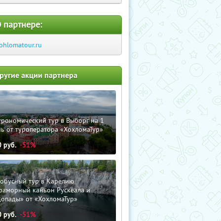
 партнере:
ohlomatour.ru
ругие акции партнера
трономический тур в Выборг на 1
ь от туроператора «ХохломаТур»
0
руб.
-51%
тобусный тур в Карелию
раморный каньон Рускеала и
допады» от «ХохломаТур»
0
руб.
-51%