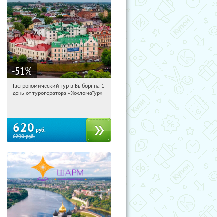
-51
%
Гастрономический тур в Выборг на 1
00:50:55
Купи первым!
день от туроператора «ХохломаТур»
Сенная площадь
620
руб.
6290
руб.