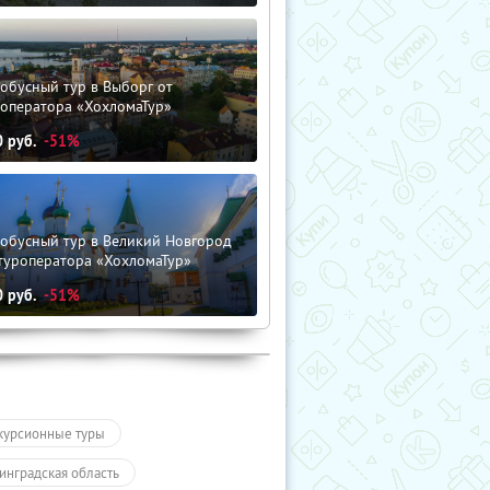
обусный тур в Выборг от
роператора «ХохломаТур»
0
руб.
-51%
тобусный тур в Великий Новгород
туроператора «ХохломаТур»
0
руб.
-51%
курсионные туры
инградская область