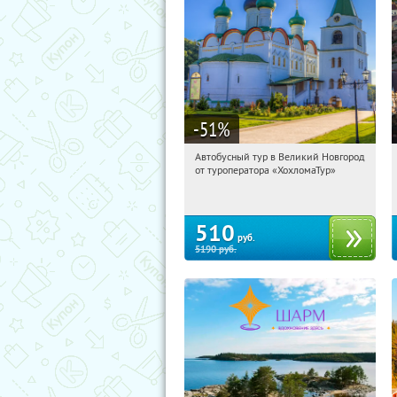
-51
%
Автобусный тур в Великий Новгород
00:50:55
Купили:
2
от туроператора «ХохломаТур»
Сенная площадь
510
руб.
5190
руб.