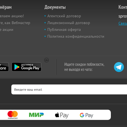
тнёрам
Документы
Кон
елаем акцию!
Агентский договор
spro
е, как Вебмастер
Лицензионный договор
Связ
е акции
Публичная оферта
Политика конфиденциальности
Ищите скидки поблизости,
не выходя из чата: