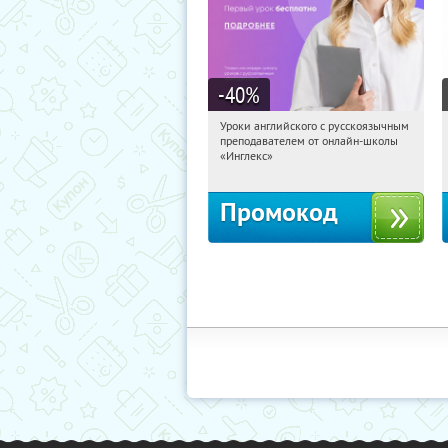
-40
%
Уроки английского с русскоязычным
22:39:09
Получи первым!
преподавателем от онлайн-школы
Россия
«Инглекс»
Промокод