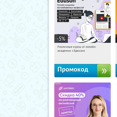
-5
%
Различные курсы от онлайн-
22:39:09
Получили:
2
академии «Эдюсон»
Россия
Промокод