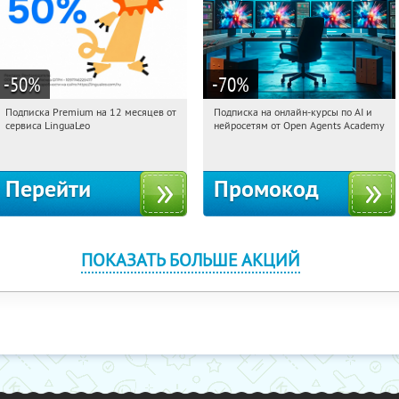
-50
%
-70
%
Подписка Premium на 12 месяцев от
Подписка на онлайн-курсы по AI и
22:39:09
Получи первым!
22:39:09
Получили:
18
сервиса LinguaLeo
нейросетям от Open Agents Academy
Россия
Россия
Перейти
Промокод
ПОКАЗАТЬ БОЛЬШЕ АКЦИЙ