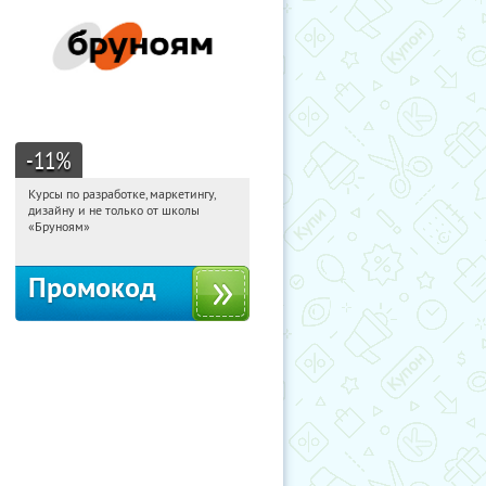
-11
%
Курсы по разработке, маркетингу,
22:39:09
Получи первым!
дизайну и не только от школы
Россия
«Бруноям»
Промокод