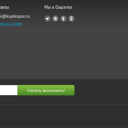
такты
Мы в Соцсетях
si@kupikupon.ru
аться с нами