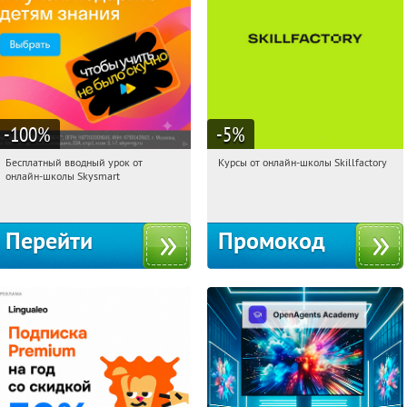
-100
%
-5
%
Бесплатный вводный урок от
Курсы от онлайн-школы Skillfactory
22:39:09
Получи первым!
22:39:09
Получи первым!
онлайн-школы Skysmart
Россия
Россия
Перейти
Промокод