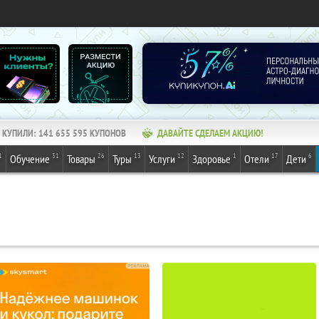
КУПИЛИ:
141 655 595
КУПОНОВ
ДАВАЙТЕ СДЕЛАЕМ АКЦИЮ!
1
31
26
13
12
1
17
6
Обучение
Товары
Туры
Услуги
Здоровье
Отели
Дети