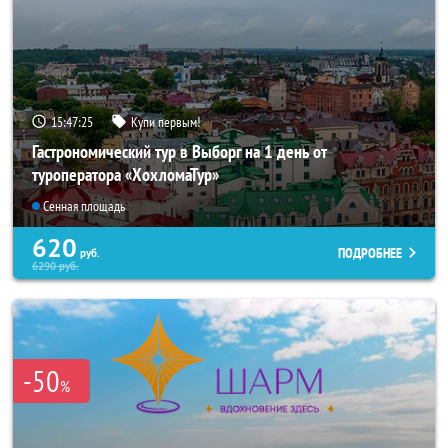
15:47:24
Купи первым!
Гастрономический тур в Выборг на 1 день от
туроператора «ХохломаТур»
Сенная площадь
620
ПОДРОБНЕЕ
руб.
6290
руб.
-50
%