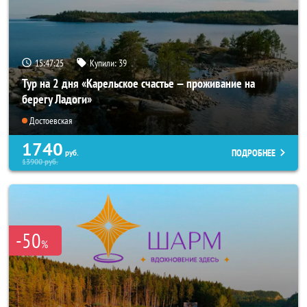
15:47:24
Купили:
39
Тур на 2 дня «Карельское счастье — проживание на
берегу Ладоги»
Достоевская
1740
ПОДРОБНЕЕ
руб.
13900
руб.
-50
%