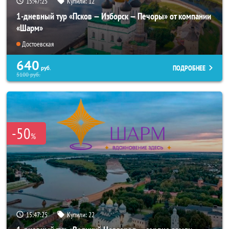
15:47:24
Купили:
12
1-дневный тур «Псков — Изборск — Печоры» от компании
«Шарм»
Достоевская
640
ПОДРОБНЕЕ
руб.
5100
руб.
-50
%
15:47:24
Купили:
22