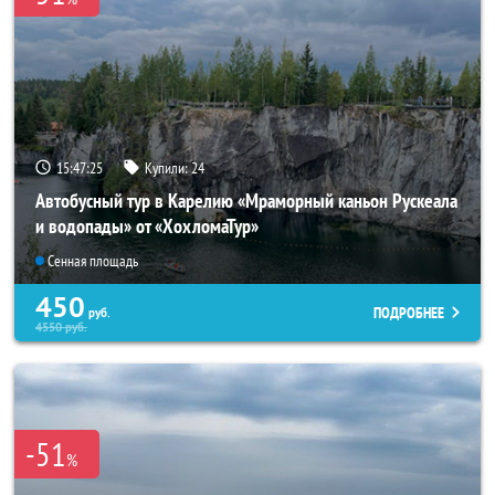
15:47:24
Купили:
24
Автобусный тур в Карелию «Мраморный каньон Рускеала
и водопады» от «ХохломаТур»
Сенная площадь
450
ПОДРОБНЕЕ
руб.
4550
руб.
-51
%