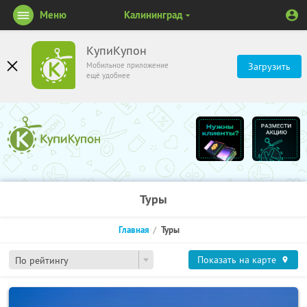
Меню
Калининград
КупиКупон
Мобильное приложение
Загрузить
ещё удобнее
Туры
Главная
Туры
Показать на карте
По рейтингу