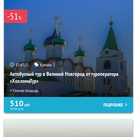
-51
%
15:47:24
Купили:
2
Автобусный тур в Великий Новгород от туроператора
«ХохломаТур»
Сенная площадь
510
ПОДРОБНЕЕ
руб.
5190
руб.