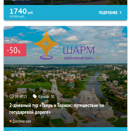
1740
ПОДРОБНЕЕ
руб.
13900
руб.
-50
%
15:47:24
Купили:
30
2-дневный тур «Тверь и Торжок: путешествие по
государевой дороге»
Достоевская