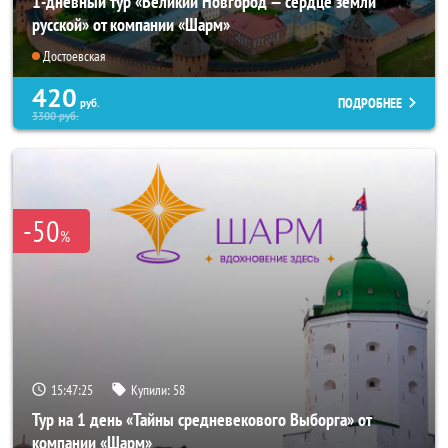
1-дневный тур «Великий Новгород — сердце земли
русской» от компании «Шарм»
Достоевская
420
ПОДРОБНЕЕ
руб.
3300
руб.
-50
%
15:47:24
Купили:
58
Тур на 1 день «Тайны средневекового Выборга» от
компании «Шарм»