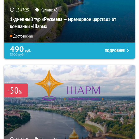
15:47:24
Купили:
48
1-дневный тур «Рускеала — мраморное царство» от
компании «Шарм»
Достоевская
490
ПОДРОБНЕЕ
руб.
3900
руб.
-50
%