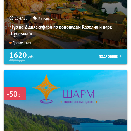
15:47:24
Купили:
6
«Тур на 2 дня: сафари по водопадам Карелии и парк
“Рускеала"»
Достоевская
1620
ПОДРОБНЕЕ
руб.
12900
руб.
-50
%