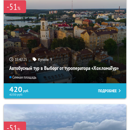
-51
%
15:47:24
Купили:
9
Автобусный тур в Выборг от туроператора «ХохломаТур»
Сенная площадь
420
ПОДРОБНЕЕ
руб.
4230
руб.
-51
%