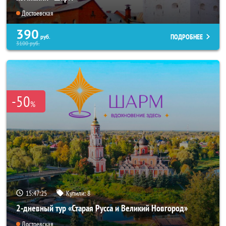
Достоевская
390
ПОДРОБНЕЕ
руб.
3100
руб.
-50
%
15:47:24
Купили:
8
2-дневный тур «Старая Русса и Великий Новгород»
Достоевская