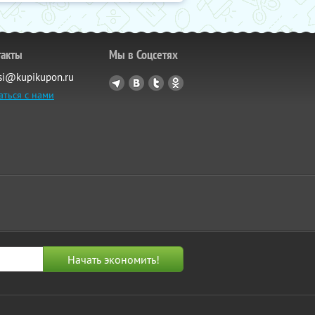
такты
Мы в Соцсетях
si@kupikupon.ru
аться с нами