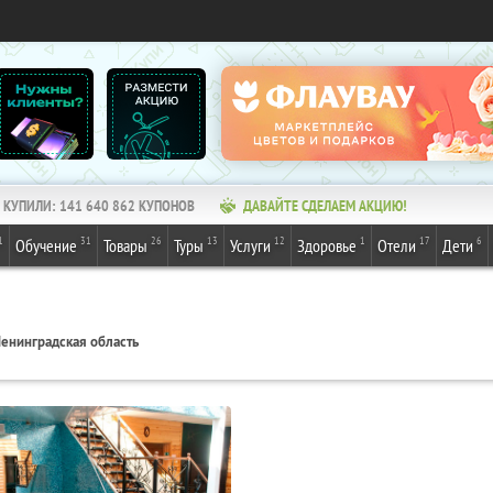
КУПИЛИ:
141 640 862
КУПОНОВ
ДАВАЙТЕ СДЕЛАЕМ АКЦИЮ!
1
31
26
13
12
1
17
6
Обучение
Товары
Туры
Услуги
Здоровье
Отели
Дети
енинградская область