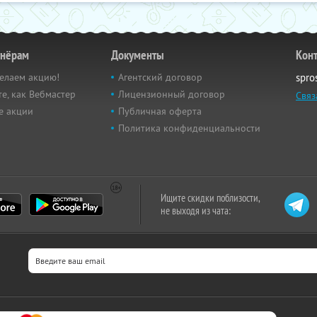
тнёрам
Документы
Кон
елаем акцию!
Агентский договор
spro
е, как Вебмастер
Лицензионный договор
Связ
е акции
Публичная оферта
Политика конфиденциальности
Ищите скидки поблизости,
не выходя из чата: