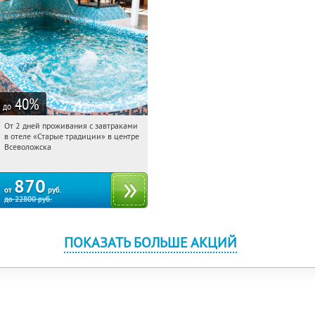
40
%
до
От 2 дней проживания с завтраками
10:48:12
Купили:
123
в отеле «Старые традиции» в центре
Ленинградская обл., г. Всеволожск, ул.
Всеволожска
Взлетная, д. 10
870
от
руб.
до
22800
руб.
ПОКАЗАТЬ БОЛЬШЕ АКЦИЙ