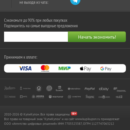
не выходя из чата:
Сэкономьте до 90% при любых покупках
Подпишитесь на самые выгодные предложения
Принимаем к оплате:
2010-2026 © КупиКупон. Все права защищены.
Все права на товарный знак "КупиКупон" и на сайт www.kupikupon.ru принадлежат
OOO «Агентство цифровых решений» ИНН 7705523387, ОГРН 1127747063212