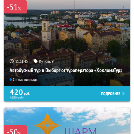
-51
%
11:11:44
Купили:
9
Автобусный тур в Выборг от туроператора «ХохломаТур»
Сенная площадь
420
ПОДРОБНЕЕ
руб.
4230
руб.
-50
%