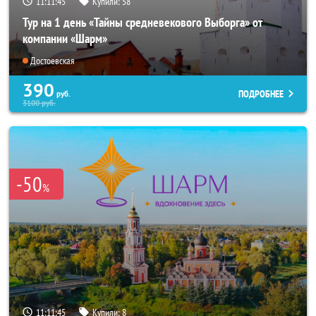
11:11:44
Купили:
58
Тур на 1 день «Тайны средневекового Выборга» от
компании «Шарм»
Достоевская
390
ПОДРОБНЕЕ
руб.
3100
руб.
-50
%
11:11:44
Купили:
8