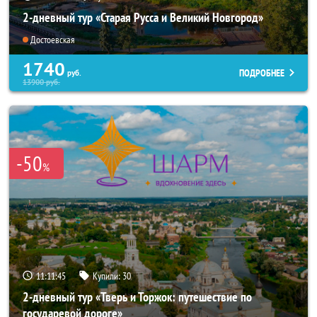
2-дневный тур «Старая Русса и Великий Новгород»
Достоевская
1740
ПОДРОБНЕЕ
руб.
13900
руб.
-50
%
11:11:44
Купили:
30
2-дневный тур «Тверь и Торжок: путешествие по
государевой дороге»