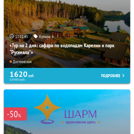
11:11:44
Купили:
6
«Тур на 2 дня: сафари по водопадам Карелии и парк
“Рускеала"»
Достоевская
1620
ПОДРОБНЕЕ
руб.
12900
руб.
-50
%