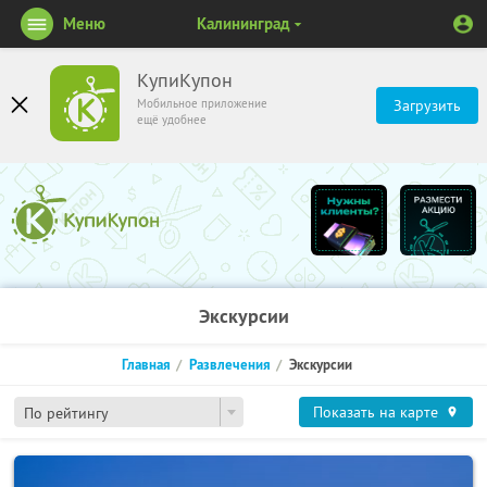
Меню
Калининград
КупиКупон
Мобильное приложение
Загрузить
ещё удобнее
Экскурсии
Главная
Развлечения
Экскурсии
Показать на карте
По рейтингу