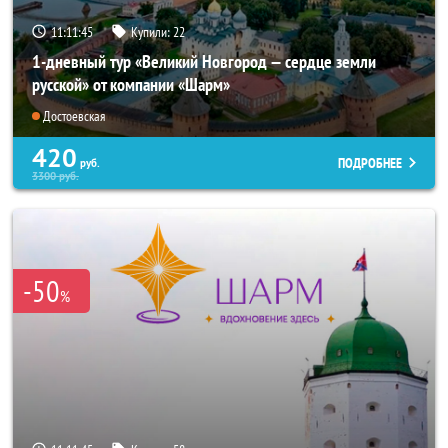
11:11:44
Купили:
22
1-дневный тур «Великий Новгород — сердце земли
русской» от компании «Шарм»
Достоевская
420
ПОДРОБНЕЕ
руб.
3300
руб.
-50
%