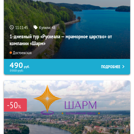
11:11:44
Купили:
48
1-дневный тур «Рускеала — мраморное царство» от
компании «Шарм»
Достоевская
490
ПОДРОБНЕЕ
руб.
3900
руб.
-50
%