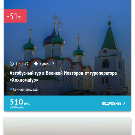
-51
%
11:11:44
Купили:
2
Автобусный тур в Великий Новгород от туроператора
«ХохломаТур»
Сенная площадь
510
ПОДРОБНЕЕ
руб.
5190
руб.