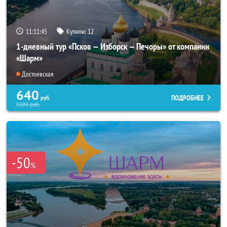
11:11:44
Купили:
12
1-дневный тур «Псков — Изборск — Печоры» от компании
«Шарм»
Достоевская
640
ПОДРОБНЕЕ
руб.
5100
руб.
-50
%