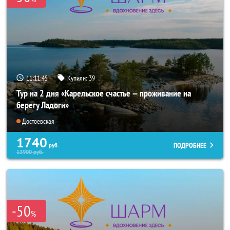
11:11:44
Купили:
39
Тур на 2 дня «Карельское счастье — проживание на
берегу Ладоги»
Достоевская
1740
ПОДРОБНЕЕ
руб.
13900
руб.
-50
%