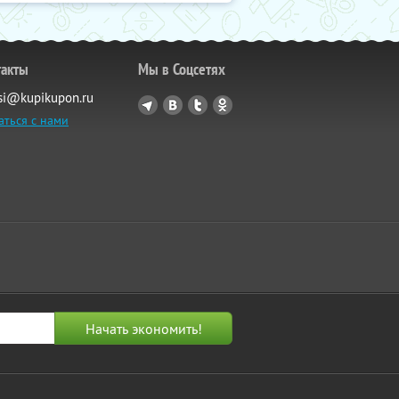
такты
Мы в Соцсетях
si@kupikupon.ru
аться с нами