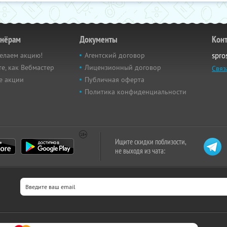
тнёрам
Документы
Кон
елаем акцию!
Агентский договор
spro
е, как Вебмастер
Лицензионный договор
Связ
е акции
Публичная оферта
Политика конфиденциальности
Ищите скидки поблизости,
не выходя из чата: