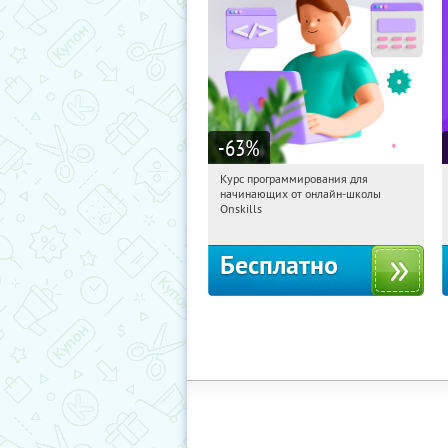
-63
%
Курс программирования для
16:19:30
Получили:
4
начинающих от онлайн-школы
Россия
Onskills
Бесплатно