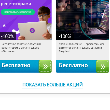
-100
%
-100
%
Бесплатное занятие с опытным
Урок «Творческие IT-профессии для
16:19:30
Получили:
2
16:19:30
Получили:
53
репетитором в онлайн-школе
детей» от онлайн-школы дизайна
Москва, Россия
Россия
«Тетрика»
Easydesi
Бесплатно
Бесплатно
ПОКАЗАТЬ БОЛЬШЕ АКЦИЙ