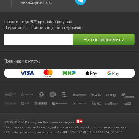
не выходя из чата:
Сэкономьте до 90% при любых покупках
Подпишитесь на самые выгодные предложения
Принимаем к оплате:
2010-2026 © КупиКупон. Все права защищены.
Все права на товарный знак "КупиКупон" и на сайт www.kupikupon.ru принадлежат
OOO «Агентство цифровых решений» ИНН 7705523387, ОГРН 1127747063212