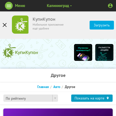
Меню
Калининград
КупиКупон
Мобильное приложение
Загрузить
ещё удобнее
Другое
Главная
Авто
Другое
Показать на карте
По рейтингу