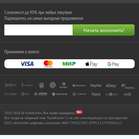
Сэкономьте до 90% при любых покупках
Подпишитесь на самые выгодные предложения
Принимаем к оплате:
2010-2026 © КупиКупон. Все права защищены.
Все права на товарный знак "КупиКупон" и на сайт www.kupikupon.ru принадлежат
OOO «Агентство цифровых решений» ИНН 7705523387, ОГРН 1127747063212