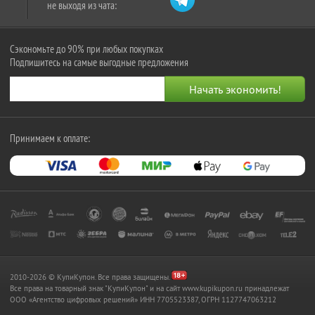
не выходя из чата:
Сэкономьте до 90% при любых покупках
Подпишитесь на самые выгодные предложения
Принимаем к оплате:
2010-2026 © КупиКупон. Все права защищены.
Все права на товарный знак "КупиКупон" и на сайт www.kupikupon.ru принадлежат
OOO «Агентство цифровых решений» ИНН 7705523387, ОГРН 1127747063212