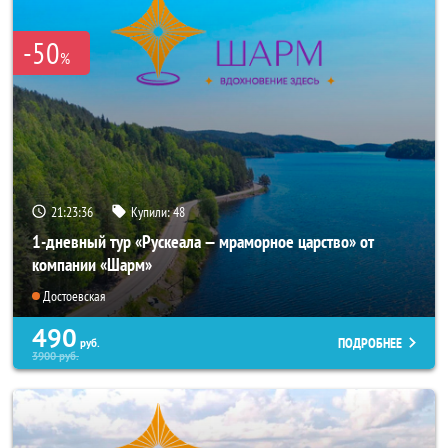
-50
%
21:23:35
Купили:
48
1-дневный тур «Рускеала — мраморное царство» от
компании «Шарм»
Достоевская
490
ПОДРОБНЕЕ
руб.
3900
руб.