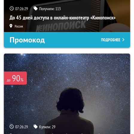
07:26:28
Получили:
113
До 45 дней доступа в онлайн-кинотеатр «Кинопоиск»
Россия
Промокод
ПОДРОБНЕЕ
90
%
до
07:26:28
Купили:
29