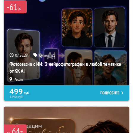
-61
%
07:26:28
Купили:
81
Фотосессия с ИИ: 3 нейрофотографии в любой тематике
от KK AI
Россия
499
ПОДРОБНЕЕ
руб.
1290
руб.
64
%
до