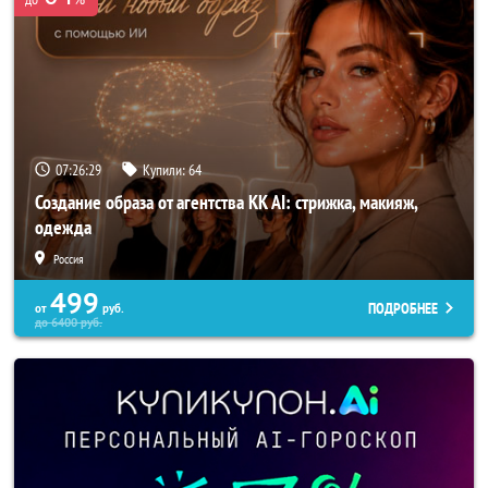
07:26:28
Купили:
64
Создание образа от агентства KK AI: стрижка, макияж,
одежда
Россия
499
ПОДРОБНЕЕ
от
руб.
до
6400
руб.