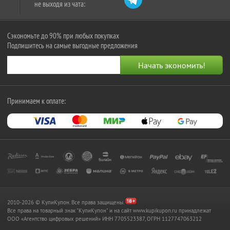
не выходя из чата:
Сэкономьте до 90% при любых покупках
Подпишитесь на самые выгодные предложения
Принимаем к оплате:
2010-2026 © КупиКупон. Все права защищены.
Все права на товарный знак "КупиКупон" и на сайт www.kupikupon.ru принадлежат
OOO «Агентство цифровых решений» ИНН 7705523387, ОГРН 1127747063212