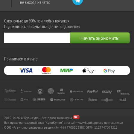
не выходя из чата:
Сэкономьте до 90% при любых покупках
Подпишитесь на самые выгодные предложения
Принимаем к оплате:
2010-2026 © КупиКупон. Все права защищены.
Все права на товарный знак "КупиКупон" и на сайт www.kupikupon.ru принадлежат
OOO «Агентство цифровых решений» ИНН 7705523387, ОГРН 1127747063212