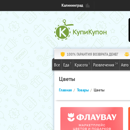
Калининград
100% ГАРАНТИЯ ВОЗВРАТА ДЕНЕГ
7
1
24
Все
Еда
Красота
Развлечения
Авто
Цветы
Главная
Товары
Цветы