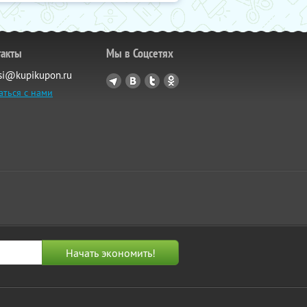
такты
Мы в Соцсетях
si@kupikupon.ru
аться с нами