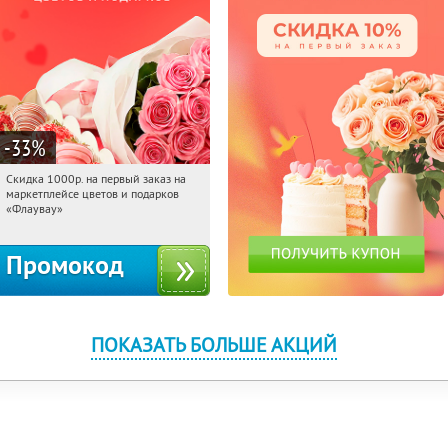
-33
%
Скидка 1000р. на первый заказ на
13:22:40
Получили:
18
маркетплейсе цветов и подарков
Россия
«Флаувау»
Промокод
ПОКАЗАТЬ БОЛЬШЕ АКЦИЙ