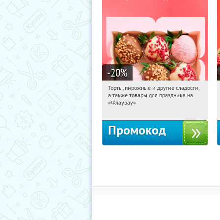
-20
%
Торты, пирожные и другие сладости,
13:22:40
Получили:
6
а также товары для праздника на
Россия
«Флаувау»
Промокод