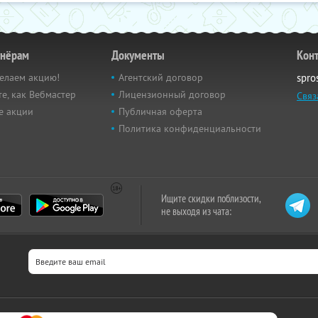
тнёрам
Документы
Кон
елаем акцию!
Агентский договор
spro
е, как Вебмастер
Лицензионный договор
Связ
е акции
Публичная оферта
Политика конфиденциальности
Ищите скидки поблизости,
не выходя из чата: