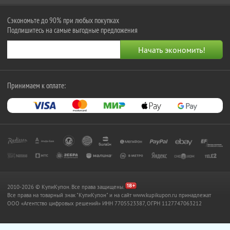
Сэкономьте до 90% при любых покупках
Подпишитесь на самые выгодные предложения
Принимаем к оплате:
2010-2026 © КупиКупон. Все права защищены.
Все права на товарный знак "КупиКупон" и на сайт www.kupikupon.ru принадлежат
OOO «Агентство цифровых решений» ИНН 7705523387, ОГРН 1127747063212