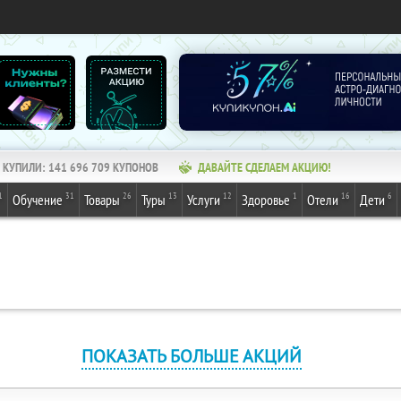
КУПИЛИ:
141 696 709
КУПОНОВ
ДАВАЙТЕ СДЕЛАЕМ АКЦИЮ!
1
31
26
13
12
1
16
6
Обучение
Товары
Туры
Услуги
Здоровье
Отели
Дети
ПОКАЗАТЬ БОЛЬШЕ АКЦИЙ