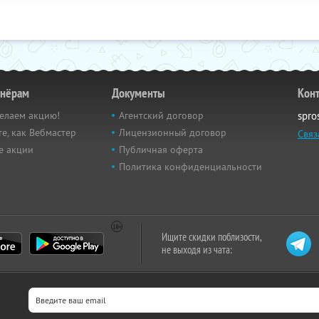
тнёрам
Документы
Кон
елаем акцию!
Агентский договор
spro
е, как Вебмастер
Лицензионный договор
Связ
е акции
Публичная оферта
Политика конфиденциальности
Ищите скидки поблизости,
не выходя из чата: