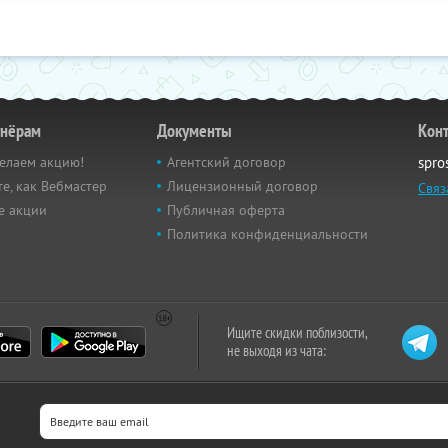
тнёрам
Документы
Кон
елаем акцию!
Агентский договор
spro
е, как Вебмастер
Лицензионный договор
Связ
е акции
Публичная оферта
Политика конфиденциальности
Ищите скидки поблизости,
не выходя из чата: