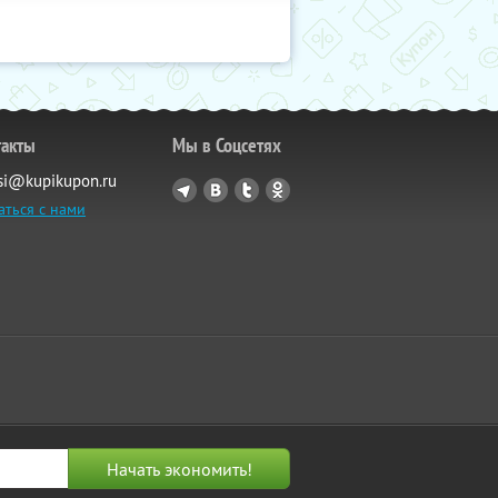
такты
Мы в Соцсетях
si@kupikupon.ru
аться с нами