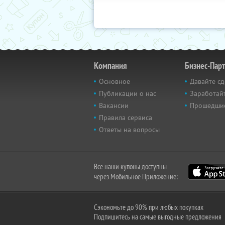
Компания
Бизнес-Пар
Основное
Давайте сд
Публикации о нас
Заработайт
Вакансии
Прошедши
Правила сервиса
Ответы на вопросы
Все наши купоны доступны
через Мобильное Приложение:
Сэкономьте до 90% при любых покупках
Подпишитесь на самые выгодные предложения