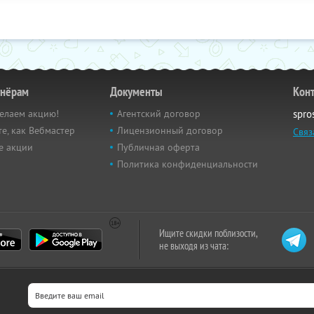
тнёрам
Документы
Кон
елаем акцию!
Агентский договор
spro
е, как Вебмастер
Лицензионный договор
Связ
е акции
Публичная оферта
Политика конфиденциальности
Ищите скидки поблизости,
не выходя из чата: