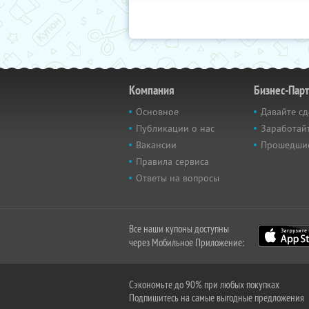
Компания
Бизнес-Пар
Основное
Давайте сд
Публикации о нас
Заработайт
Вакансии
Прошедши
Правила сервиса
Ответы на вопросы
Все наши купоны доступны
через Мобильное Приложение:
Сэкономьте до 90% при любых покупках
Подпишитесь на самые выгодные предложения