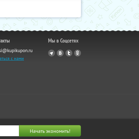
такты
Мы в Соцсетях
si@kupikupon.ru
аться с нами