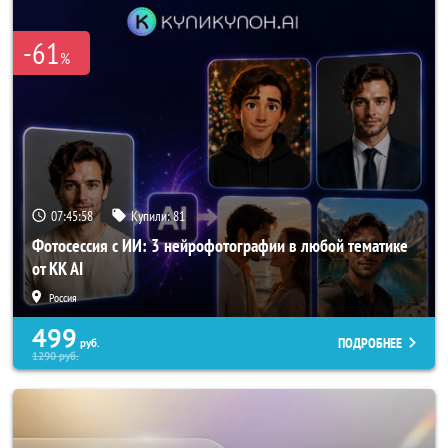
-61
%
07:45:58
Купили:
81
Фотосессия с ИИ: 3 нейрофотографии в любой тематике
от KK AI
Россия
499
ПОДРОБНЕЕ
руб.
1290
руб.