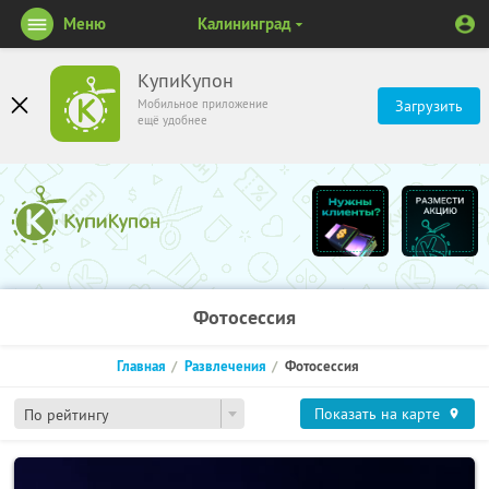
Меню
Калининград
КупиКупон
Мобильное приложение
Загрузить
ещё удобнее
Фотосессия
Главная
Развлечения
Фотосессия
Показать на карте
По рейтингу