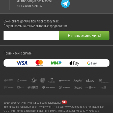
Ищите скидки поблизости,
не выходя из чата:
Сэкономьте до 90% при любых покупках
Подпишитесь на самые выгодные предложения
Принимаем к оплате:
2010-2026 © КупиКупон. Все права защищены.
Все права на товарный знак "КупиКупон" и на сайт www.kupikupon.ru принадлежат
OOO «Агентство цифровых решений» ИНН 7705523387, ОГРН 1127747063212