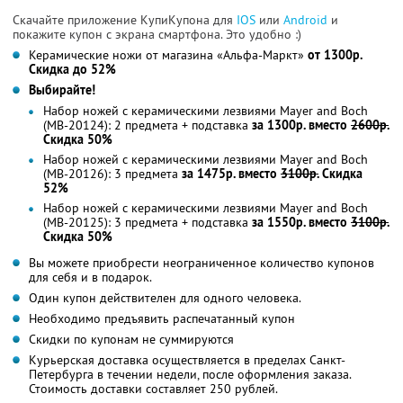
Скачайте приложение КупиКупона для
IOS
или
Android
и
покажите купон с экрана смартфона. Это удобно :)
Керамические ножи от магазина «Альфа-Маркт»
от 1300р.
Скидка до 52%
Выбирайте!
Набор ножей с керамическими лезвиями Mayer and Boch
(MB-20124): 2 предмета + подставка
за 1300р. вместо
2600р.
Скидка 50%
Набор ножей с керамическими лезвиями Mayer and Boch
(MB-20126): 3 предмета
за 1475р. вместо
3100р.
Скидка
52%
Набор ножей с керамическими лезвиями Mayer and Boch
(MB-20125): 3 предмета + подставка
за 1550р. вместо
3100р.
Скидка 50%
Вы можете приобрести неограниченное количество купонов
для себя и в подарок.
Один купон действителен для одного человека.
Необходимо предъявить распечатанный купон
Скидки по купонам не суммируются
Курьерская доставка осуществляется в пределах Санкт-
Петербурга в течении недели, после оформления заказа.
Стоимость доставки составляет 250 рублей.