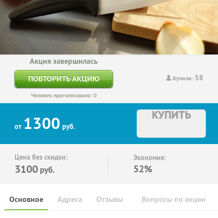
Акция завершилась
58
ПОВТОРИТЬ АКЦИЮ
Купили:
Человек проголосовало: 0
КУПИТЬ
1300
от
руб.
Цена без скидки:
Экономия:
3100
52%
руб.
Основное
Адреса
Отзывы
Вопросы по акции