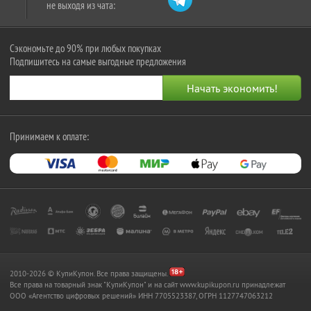
не выходя из чата:
Сэкономьте до 90% при любых покупках
Подпишитесь на самые выгодные предложения
Принимаем к оплате:
2010-2026 © КупиКупон. Все права защищены.
Все права на товарный знак "КупиКупон" и на сайт www.kupikupon.ru принадлежат
OOO «Агентство цифровых решений» ИНН 7705523387, ОГРН 1127747063212