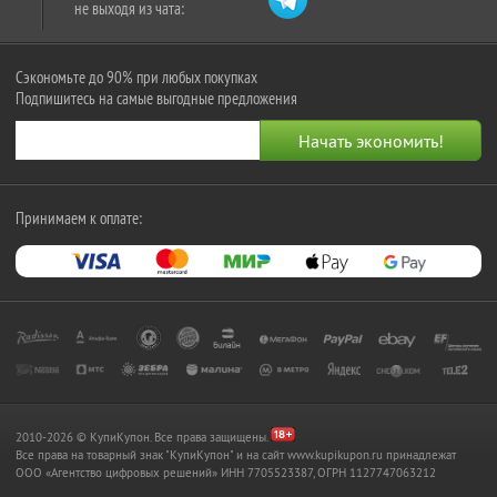
не выходя из чата:
Сэкономьте до 90% при любых покупках
Подпишитесь на самые выгодные предложения
Принимаем к оплате:
2010-2026 © КупиКупон. Все права защищены.
Все права на товарный знак "КупиКупон" и на сайт www.kupikupon.ru принадлежат
OOO «Агентство цифровых решений» ИНН 7705523387, ОГРН 1127747063212