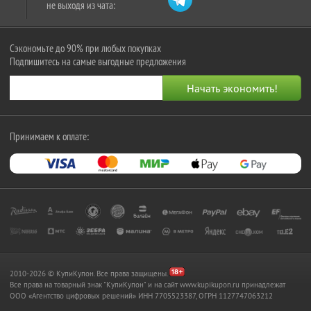
не выходя из чата:
Сэкономьте до 90% при любых покупках
Подпишитесь на самые выгодные предложения
Принимаем к оплате:
2010-2026 © КупиКупон. Все права защищены.
Все права на товарный знак "КупиКупон" и на сайт www.kupikupon.ru принадлежат
OOO «Агентство цифровых решений» ИНН 7705523387, ОГРН 1127747063212