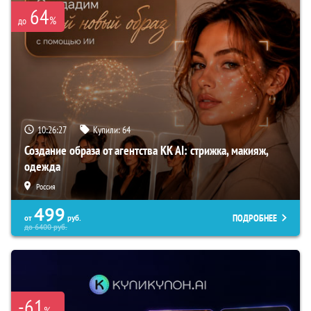
64
%
до
10:26:26
Купили:
64
Создание образа от агентства KK AI: стрижка, макияж,
одежда
Россия
499
ПОДРОБНЕЕ
от
руб.
до
6400
руб.
-61
%