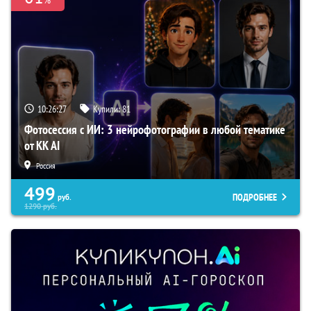
10:26:26
Купили:
81
Фотосессия с ИИ: 3 нейрофотографии в любой тематике
от KK AI
Россия
499
ПОДРОБНЕЕ
руб.
1290
руб.