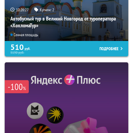
10:26:26
Купили:
2
Автобусный тур в Великий Новгород от туроператора
«ХохломаТур»
Сенная площадь
510
ПОДРОБНЕЕ
руб.
5190
руб.
-100
%