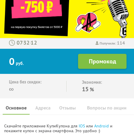
114
:
:
Получили:
0
руб.
Цена без скидки:
Экономия:
∞
15
%
Основное
Адреса
Отзывы
Вопросы по акции
Скачайте приложение КупиКупона для
IOS
или
Android
и
покажите купон с экрана смартфона. Это удобно :)