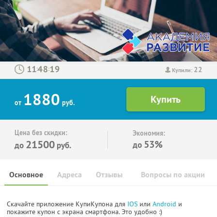
22
:
:
Купили:
1880
от
руб.
Цена без скидки:
Экономия:
21500
53%
до
до
руб.
Основное
Адреса
Отзывы
Вопросы по акции
Скачайте приложение КупиКупона для
IOS
или
Android
и
покажите купон с экрана смартфона. Это удобно :)