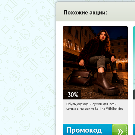
Похожие акции:
-30
%
Обувь, одежда и сумки для всей
17:25:04
Получили:
32
семьи в магазине kari на Wildberries
Россия
Промокод