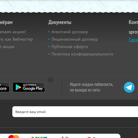
тнёрам
Документы
Кон
елаем акцию!
Агентский договор
spro
е, как Вебмастер
Лицензионный договор
Связ
е акции
Публичная оферта
Политика конфиденциальности
Ищите скидки поблизости,
не выходя из чата: