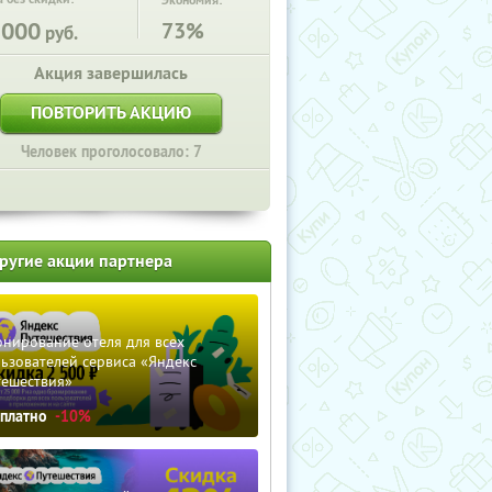
Экономия:
5000
73%
руб.
Акция завершилась
ПОВТОРИТЬ АКЦИЮ
Человек проголосовало: 7
ругие акции партнера
нирование отеля для всех
ьзователей сервиса «Яндекс
тешествия»
сплатно
-10%