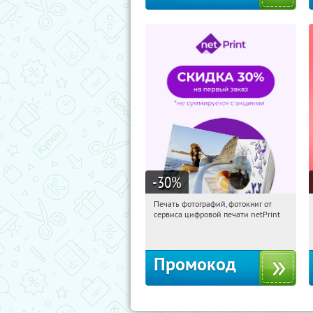
-30
%
Печать фотографий, фотокниг от
17:25:04
Получили:
4
сервиса цифровой печати netPrint
Россия
Промокод