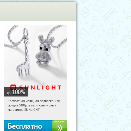
100
%
до
Бесплатная изящная подвеска или
17:25:04
Получили:
74
скидка 500р. в сети ювелирных
Россия
магазинов SUNLIGHT
Бесплатно