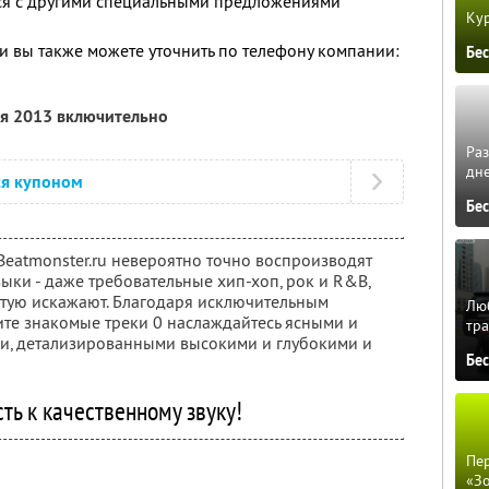
тся с другими специальными предложениями
Кур
 вы также можете уточнить по телефону компании:
Бе
ля 2013 включительно
Ра
дне
ся купоном
Бе
Beatmonster.ru невероятно точно воспроизводят
ыки - даже требовательные хип-хоп, рок и R&B,
тую искажают. Благодаря исключительным
Люб
те знакомые треки 0 наслаждайтесь ясными и
тра
и, детализированными высокими и глубокими и
Бе
ть к качественному звуку!
Пер
«З