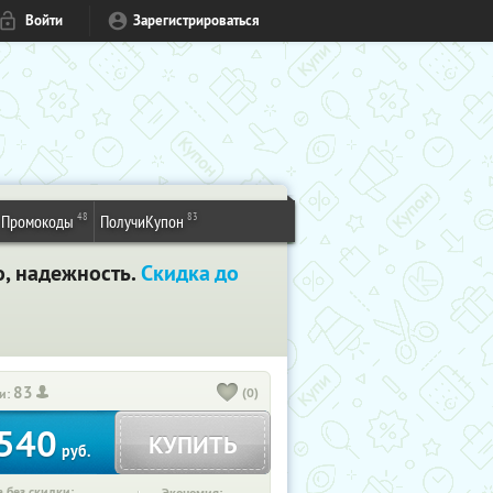
Войти
Зарегистрироваться
48
83
Промокоды
ПолучиКупон
о, надежность.
Скидка до
83
(0)
и:
540
КУПИТЬ
руб.
 без скидки: