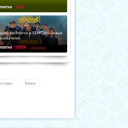
сплатно
-20%
дней бесплатно в START для новых
льзователей
сплатно
-100%
ессуары
Товары