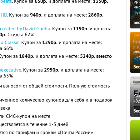
tbeats
. Купон за
650р.
и доплата на месте:
1350р.
Бро
ино
Пу
o HD
. Купон за
940р.
и доплата на месте:
2860р.
Бе
created by David Guetta
. Купон за
1190р.
и доплата
0р.
Скидка 62%
o Classic
. Купон за
1290р.
и доплата на месте:
а 66%
Бе
 Купон за
1840р.
и доплата на месте:
5240р. вместо
шк
Бе
sexecutive
. Купон за
2950р.
и доплата на месте:
а 65%
 взносом от общей стоимости. Полную стоимость
Ра
ченное количество купонов для себя и в подарок
«Э
овека
Бе
ли СМС-купон на месте
ществляется в течение 1-3 дней
ется по тарифам и срокам «Почты России»