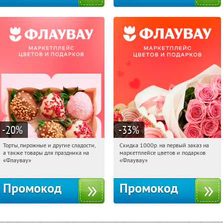
-20
%
-33
%
Торты, пирожные и другие сладости,
Скидка 1000р. на первый заказ на
17:25:04
Получили:
6
17:25:04
Получили:
18
а также товары для праздника на
маркетплейсе цветов и подарков
Россия
Россия
«Флаувау»
«Флаувау»
Промокод
Промокод