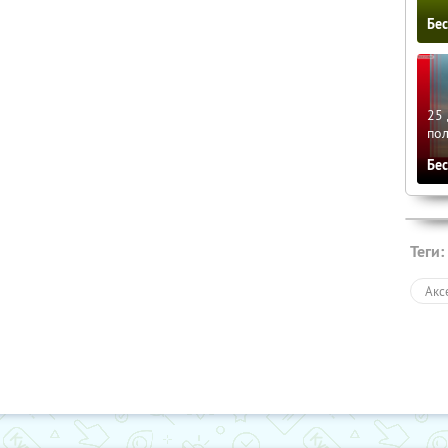
Бе
25 
по
Бе
Теги:
Акс