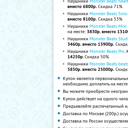
Наушники
Monster Beats hear
вместо 6800р.
Скидка 71%
Наушники
Monster Beats Sol
вместо 8100р.
Скидка 53%
Наушники
Monster Beats Mixr 
на месте:
3830р. вместо 1310
Наушники
Monster Beats Studi
3460р. вместо 13900р.
Скидк
Наушники
Monster Beats Pro
.
14250р
. Скидка 50%
Наушники
Monster Beats beat
5850р. вместо 25000р.
Скидк
Купон является первоначальным
необходимо доплатить на месте
Вы можете приобрести неограни
Купон действует на одного чел
Предъявляйте распечатанный и
Доставка по Москве (200р.) осу
Доставка по России осуществля