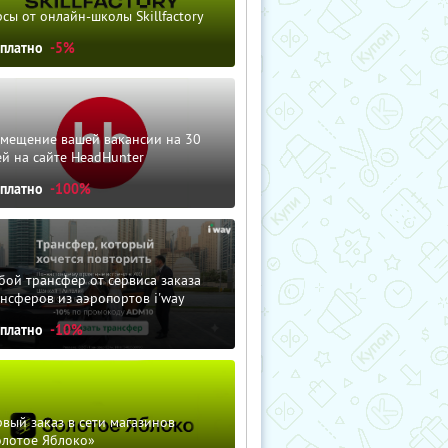
сы от онлайн-школы Skillfactory
сплатно
-5%
змещение вашей вакансии на 30
й на сайте HeadHunter
сплатно
-100%
ой трансфер от сервиса заказа
нсферов из аэропортов i'way
сплатно
-10%
вый заказ в сети магазинов
олотое Яблоко»