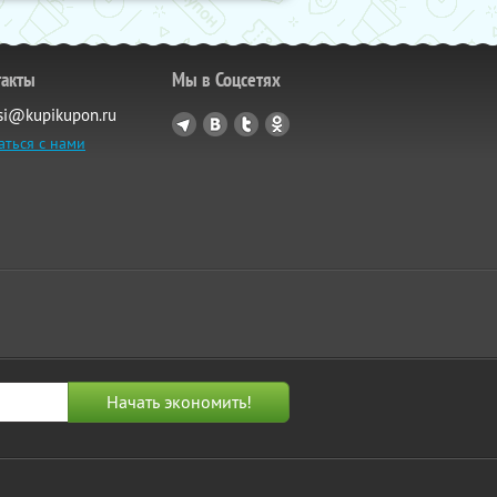
такты
Мы в Соцсетях
si@kupikupon.ru
аться с нами