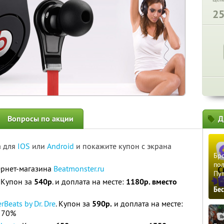
2
Вопросы по акции
Д
а для
IOS
или
Android
и покажите купон с экрана
Бро
пол
ернет-магазина
Beatmonster.ru
Пу
. Купон за
540р
. и доплата на месте:
1180р. вместо
Бе
Beats by Dr. Dre
. Купон за
590р.
и доплата на месте:
 70%