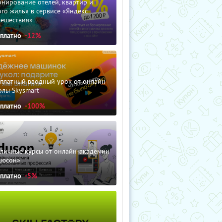
нирование отелей, квартир и
го жилья в сервисе «Яндекс
тешествия»
сплатно
-12%
сплатный вводный урок от онлайн-
олы Skysmart
сплатно
-100%
зличные курсы от онлайн-академии
дюсон»
сплатно
-5%