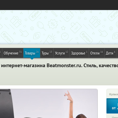
1
31
26
13
12
1
16
6
Обучение
Товары
Туры
Услуги
Здоровье
Отели
Дети
интернет-магазина Beatmonster.ru. Стиль, качеств
Купил
от
Цена