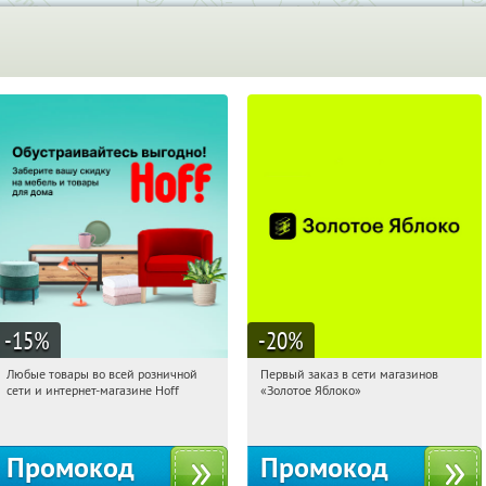
-15
%
-20
%
Любые товары во всей розничной
Первый заказ в сети магазинов
17:25:04
Получили:
83
17:25:04
Получи первым!
сети и интернет-магазине Hoff
«Золотое Яблоко»
Москва, 1-й Волоколамский проезд,
Россия
10с1
Промокод
Промокод