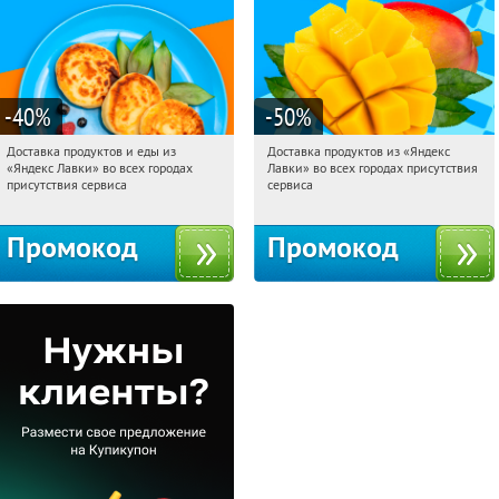
-40
%
-50
%
Доставка продуктов и еды из
Доставка продуктов из «Яндекс
20:28:50
Получили:
38
20:28:50
Получили:
165
«Яндекс Лавки» во всех городах
Лавки» во всех городах присутствия
Россия
Россия
присутствия сервиса
сервиса
Промокод
Промокод