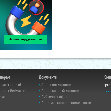
тнёрам
Документы
Кон
елаем акцию!
Агентский договор
spro
е, как Вебмастер
Лицензионный договор
Связ
е акции
Публичная оферта
Политика конфиденциальности