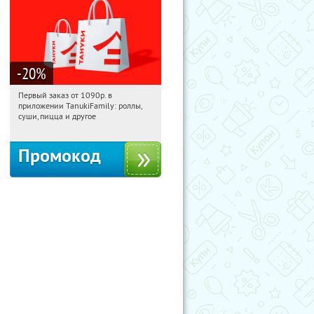
-20
%
Первый заказ от 1090р. в
20:28:50
Получили:
256
приложении TanukiFamily: роллы,
Россия
суши, пицца и другое
Промокод