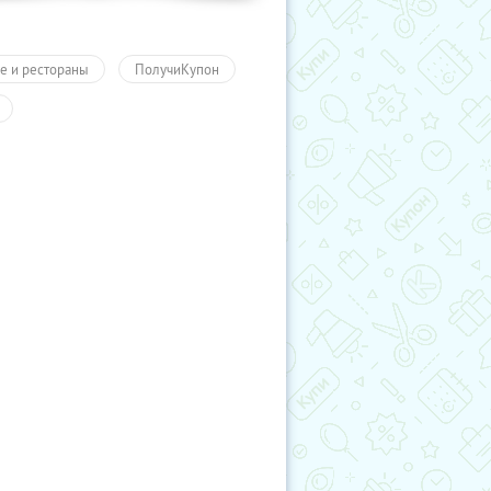
е и рестораны
ПолучиКупон