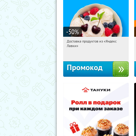
-50
%
Доставка продуктов из «Яндекс
20:28:50
Получили:
5
Лавки»
Россия
Промокод