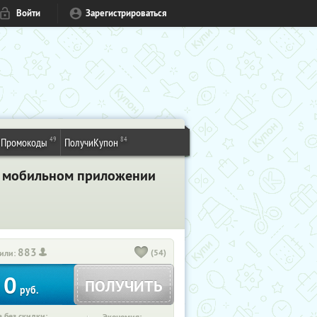
Войти
Зарегистрироваться
49
84
Промокоды
ПолучиКупон
 в мобильном приложении
883
(54)
или:
0
ПОЛУЧИТЬ
руб.
 без скидки: