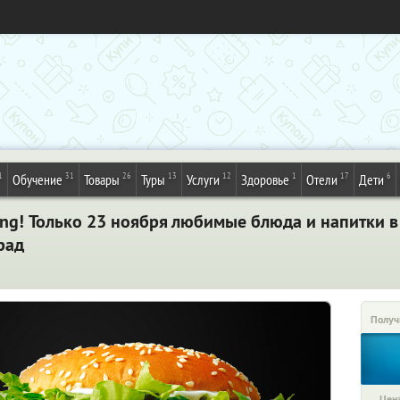
1
31
26
13
12
1
17
6
Обучение
Товары
Туры
Услуги
Здоровье
Отели
Дети
King! Только 23 ноября любимые блюда и напитки
рад
Получ
Цена