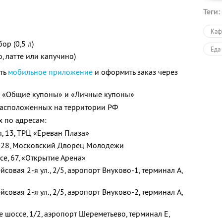
Теги:
Каф
р (0,5 л)
Еда
, латте или капучино)
ать
мобильное приложение
и оформить заказ через
х «Общие купоны» и «Личные купоны»
 расположенных на территории РФ
х по адресам:
ая, 13, ТРЦ «Ереван Плаза»
., 28, Московский Дворец Молодежи
се, 67, «Открытие Арена»
ейсовая 2-я ул., 2/5, аэропорт Внуково-1, терминал A,
ейсовая 2-я ул., 2/5, аэропорт Внуково-2, терминал A,
е шоссе, 1/2, аэропорт Шереметьево, терминал E,