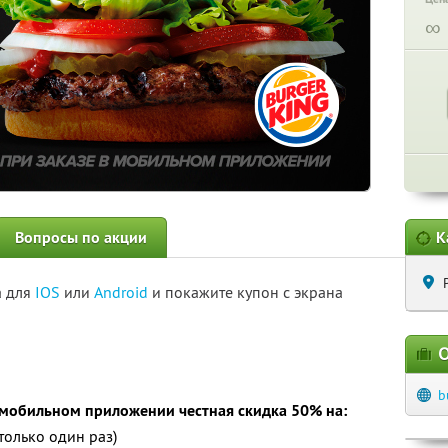
∞
Вопросы по акции
К
а для
IOS
или
Android
и покажите купон с экрана
О
b
в мобильном приложении честная скидка 50% на:
олько один раз)