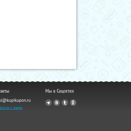
такты
Мы в Соцсетях
si@kupikupon.ru
аться с нами