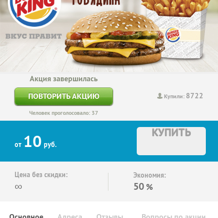
Акция завершилась
8722
ПОВТОРИТЬ АКЦИЮ
Купили:
Человек проголосовало: 37
КУПИТЬ
10
от
руб.
Цена без скидки:
Экономия:
∞
50
%
Основное
Адреса
Отзывы
Вопросы по акции