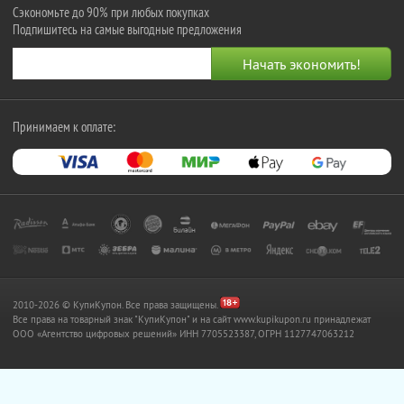
Сэкономьте до 90% при любых покупках
Подпишитесь на самые выгодные предложения
Принимаем к оплате:
2010-2026 © КупиКупон. Все права защищены.
Все права на товарный знак "КупиКупон" и на сайт www.kupikupon.ru принадлежат
OOO «Агентство цифровых решений» ИНН 7705523387, ОГРН 1127747063212