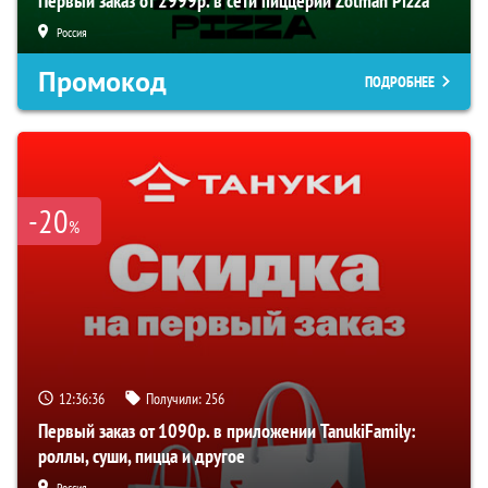
Первый заказ от 2999р. в сети пиццерий Zotman Pizza
Россия
Промокод
ПОДРОБНЕЕ
-20
%
12:36:36
Получили:
256
Первый заказ от 1090р. в приложении TanukiFamily:
роллы, суши, пицца и другое
Россия