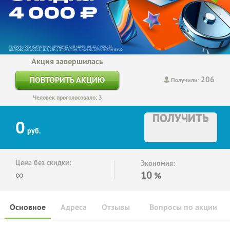
Акция завершилась
206
ПОВТОРИТЬ АКЦИЮ
Получили:
Человек проголосовало: 3
ПОЛУЧИТЬ
0
руб.
Цена без скидки:
Экономия:
∞
10
%
Основное
Адреса
Отзывы
Вопросы по акции