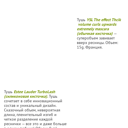
Тушь
YSL The effect Thcik
volume curls upwards
extremely mascara
(обычная кисточка)
—
суперобъем завивает
вверх ресницы. Объем:
15g. Франция.
Тушь
Estee Lauder TurboLash
(силиконовая кисточка).
Тушь
сочетает в себе инновационный
состав и уникальный дизайн.
Сказочный объем, невероятная
длина, пленительный изгиб и
четкое разделение каждой
реснички — все это и даже больше