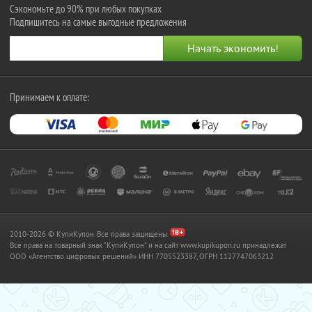
Сэкономьте до 90% при любых покупках
Подпишитесь на самые выгодные предложения
Принимаем к оплате:
2010-2026 © КупиКупон. Все права защищены.
Все права на товарный знак "КупиКупон" и на сайт www.kupikupon.ru принадлежат
OOO «Агентство цифровых решений» ИНН 7705523387, ОГРН 1127747063212