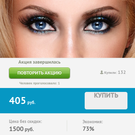
Акция завершилась
132
ПОВТОРИТЬ АКЦИЮ
Купили:
Человек проголосовало: 1
КУПИТЬ
405
руб.
Цена без скидки:
Экономия:
1500
73%
руб.