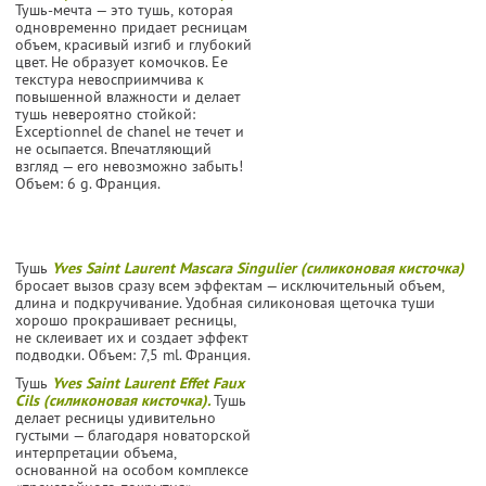
Тушь-мечта — это тушь, которая
одновременно придает ресницам
объем, красивый изгиб и глубокий
цвет. Не образует комочков. Ее
текстура невосприимчива к
повышенной влажности и делает
тушь невероятно стойкой:
Exceptionnel de chanel не течет и
не осыпается. Впечатляющий
взгляд — его невозможно забыть!
Объем: 6 g. Франция.
Тушь
Yves Saint Laurent Mascara Singulier (силиконовая кисточка)
бросает вызов сразу всем эффектам — исключительный объем,
длина и подкручивание. Удобная силиконовая
щеточка туши
хорошо прокрашивает ресницы,
не склеивает их и создает эффект
подводки. Объем: 7,5 ml. Франция.
Тушь
Yves Saint Laurent Effet Faux
Cils (силиконовая кисточка).
Тушь
дела­ет ресницы удивительно
густыми — бла­годаря новаторской
интерпретации объе­ма,
основанной на особом комплексе