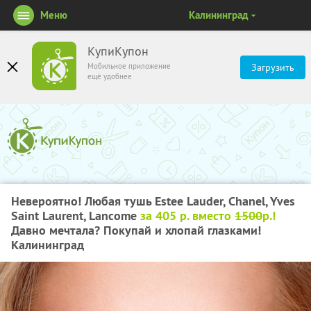
Меню
Калининград
КупиКупон
Мобильное приложение
Загрузить
ещё удобнее
Невероятно! Любая тушь Estee Lauder, Chanel, Yves
Saint Laurent, Lancome
за 405 р. вместо
1500
р.!
Давно мечтала? Покупай и хлопай глазками!
Калининград