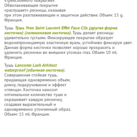
«тре­хслойного покрытия».
Обволаки­вающее покрытие
«распушает» ресницы, ока­зывая
при этом разглаживающее и защи­тное действие. Объем: 15 g.
Франция.
Тушь
Тушь Yves Saint Laurent Effet Faux Cils (другая форма
кисточки) (силиконовая кисточка).
Тушь дела­ет ресницы
удивительно густыми. Фикси­рующее покрытие образует
водонепрони­цаемую эластичную вуаль, устойчиво фикси­руя цвет.
Данная форма кисточки позволяет хорошо прокрасить и
удлинить реснички во внешних уголках глаз. Объем 10 ml.
Франция.
Тушь
Lancome Lash Arhitect
waterproof (обычная кисточка).
Совершенная стойкая тушь,
придающая одновременно объем,
длину, подкручивание и эффект
«глянца». Кисточка наносит
оптимальное количество туши и
окрашивает каждую ресничку,
создавая выразительный и
одновременно утонченный образ.
Объем: 15 ml. Франция.