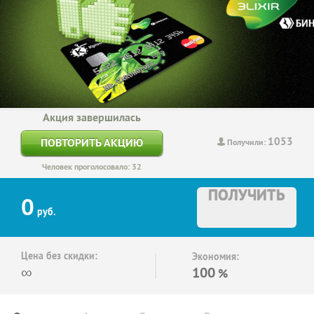
Акция завершилась
1053
ПОВТОРИТЬ АКЦИЮ
Получили:
Человек проголосовало: 32
ПОЛУЧИТЬ
0
руб.
Цена без скидки:
Экономия:
∞
100
%