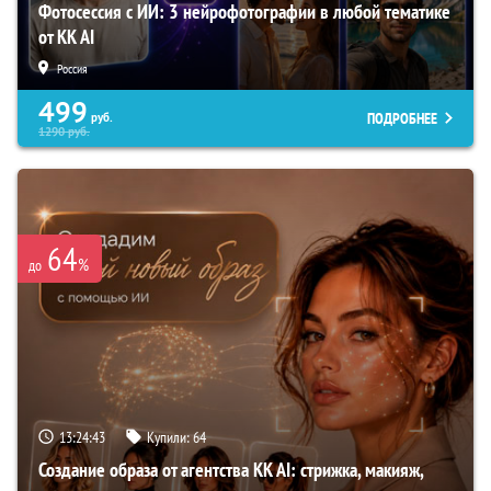
Фотосессия с ИИ: 3 нейрофотографии в любой тематике
от KK AI
Россия
499
ПОДРОБНЕЕ
руб.
1290
руб.
64
%
до
13:24:42
Купили:
64
Создание образа от агентства KK AI: стрижка, макияж,