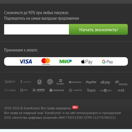
Сэкономьте до 90% при любых покупках
Подпишитесь на самые выгодные предложения
Принимаем к оплате:
2010-2026 © КупиКупон. Все права защищены.
Все права на товарный знак "КупиКупон" и на сайт www.kupikupon.ru принадлежат
OOO «Агентство цифровых решений» ИНН 7705523387, ОГРН 1127747063212