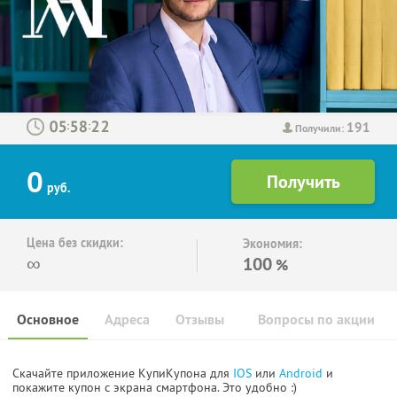
191
:
:
Получили:
0
руб.
Цена без скидки:
Экономия:
∞
100
%
Основное
Адреса
Отзывы
Вопросы по акции
Скачайте приложение КупиКупона для
IOS
или
Android
и
покажите купон с экрана смартфона. Это удобно :)