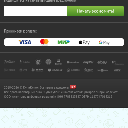
Подпишитесь на самые выгодные предложения
Принимаем к оплате:
2010-2026 © КупиКупон. Все права защищены.
Все права на товарный знак "КупиКупон" и на сайт www.kupikupon.ru принадлежат
OOO «Агентство цифровых решений» ИНН 7705523387, ОГРН 1127747063212