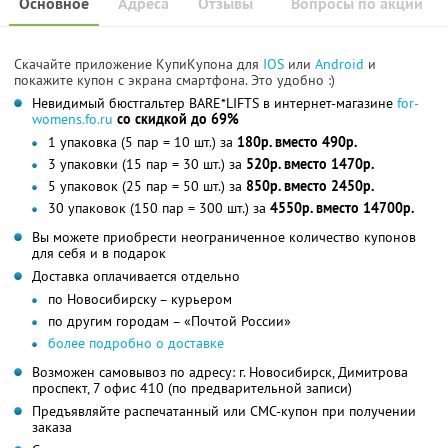
Основное
Адреса
Отзывы
Вопросы по акции
Скачайте приложение КупиКупона для
IOS
или
Android
и
покажите купон с экрана смартфона. Это удобно :)
Невидимый бюстгальтер BARE*LIFTS в интернет-магазине
for-
womens.fo.ru
со скидкой до 69%
1 упаковка (5 пар = 10 шт.) за
180р. вместо 490р.
3 упаковки (15 пар = 30 шт.) за
520р. вместо 1470р.
5 упаковок (25 пар = 50 шт.) за
850р. вместо 2450р.
30 упаковок (150 пар = 300 шт.) за
4550р. вместо 14700р.
Вы можете приобрести неограниченное количество купонов
для себя и в подарок
Доставка оплачивается отдельно
по Новосибирску – курьером
по другим городам – «Почтой России»
более подробно о доставке
Возможен самовывоз по адресу: г. Новосибирск, Димитрова
проспект, 7 офис 410 (по предварительной записи)
Предъявляйте распечатанный или СМС-купон при получении
заказа