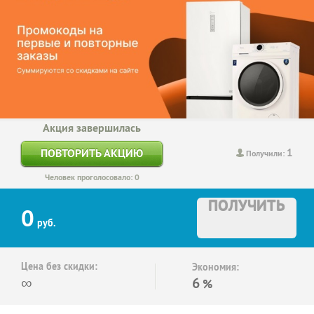
Акция завершилась
1
ПОВТОРИТЬ АКЦИЮ
Получили:
Человек проголосовало: 0
ПОЛУЧИТЬ
0
руб.
Цена без скидки:
Экономия:
∞
6
%