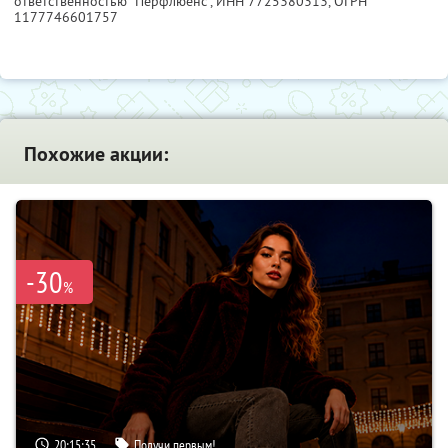
ответственностью "Перфлюенс",
ИНН 7725380313
, ОГРН
1177746601757
Похожие акции:
-30
%
20:15:34
Получи первым!