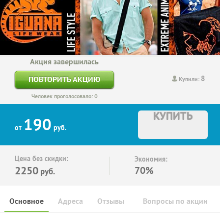
Акция завершилась
8
ПОВТОРИТЬ АКЦИЮ
Купили:
Человек проголосовало: 0
КУПИТЬ
190
от
руб.
Цена без скидки:
Экономия:
2250
70%
руб.
Основное
Адреса
Отзывы
Вопросы по акции