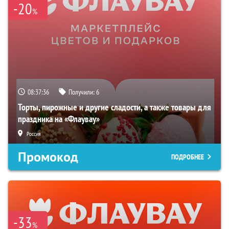
-20
%
08:37:34
Получили:
6
Торты, пирожные и другие сладости, а также товары для
праздника на «Флаувау»
Россия
Промокод
ПОДРОБНЕЕ
-33
%