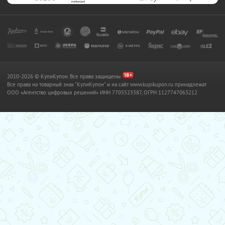
2010-2026 © КупиКупон. Все права защищены.
Все права на товарный знак "КупиКупон" и на сайт www.kupikupon.ru принадлежат
OOO «Агентство цифровых решений» ИНН 7705523387, ОГРН 1127747063212