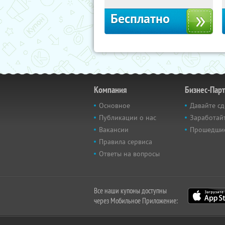
Бесплатно
Компания
Бизнес-Пар
Основное
Давайте сд
Публикации о нас
Заработайт
Вакансии
Прошедши
Правила сервиса
Ответы на вопросы
Все наши купоны доступны
через Мобильное Приложение: