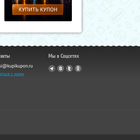
такты
Мы в Соцсетях
si@kupikupon.ru
аться с нами