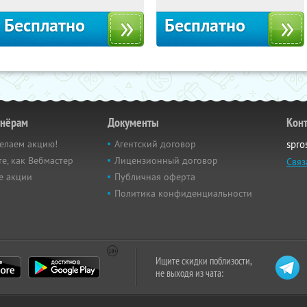
Бесплатно
Бесплатно
тнёрам
Документы
Кон
елаем акцию!
Агентский договор
spro
е, как Вебмастер
Лицензионный договор
Связ
е акции
Публичная оферта
Политика конфиденциальности
Ищите скидки поблизости,
не выходя из чата: