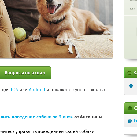
∞
Вопросы по акции
К
а для
IOS
или
Android
и покажите купон с экрана
О
вить поведение собаки за 3 дня»
от Антонины
k
читесь управлять поведением своей собаки