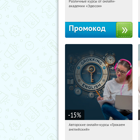
Различные курсы от онлайн-
06:33:44
Получили:
2
академии «Эдюсон»
Россия
Промокод
-15
%
Авторские онлайн-курсы «Грокаем
06:33:44
Получили:
4
английский»
Россия