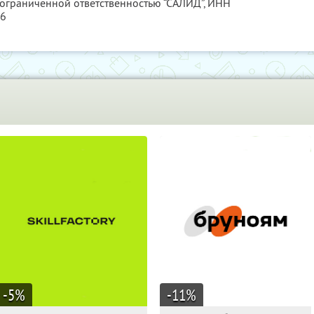
 ограниченной ответственностью “САЛИД”,
ИНН
76
-5
%
-11
%