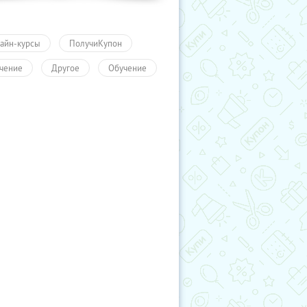
айн-курсы
ПолучиКупон
чение
Другое
Обучение