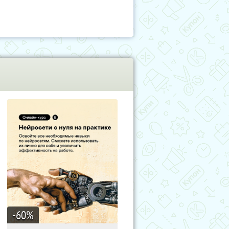
-60
%