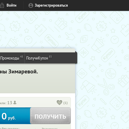
Войти
Зарегистрироваться
48
83
Промокоды
ПолучиКупон
ины Зимаревой.
13
(1)
или:
0
ПОЛУЧИТЬ
руб.
 без скидки: