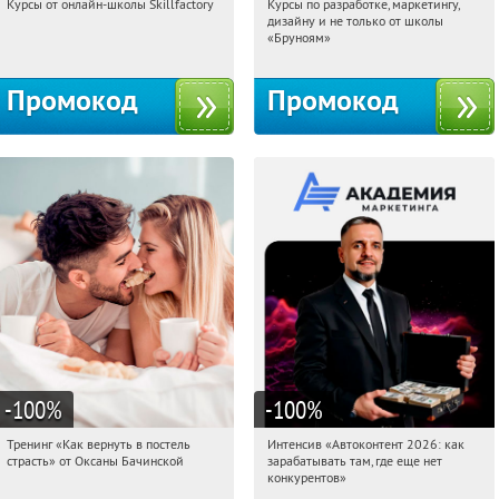
Курсы от онлайн-школы Skillfactory
Курсы по разработке, маркетингу,
06:33:44
Получи первым!
06:33:44
Получи первым!
дизайну и не только от школы
Россия
Россия
«Бруноям»
Промокод
Промокод
-100
%
-100
%
Тренинг «Как вернуть в постель
Интенсив «Автоконтент 2026: как
06:33:44
Получили:
13
06:33:44
Получили:
4
страсть» от Оксаны Бачинской
зарабатывать там, где еще нет
Россия
Россия
конкурентов»