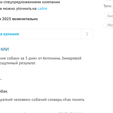
ими спецпредложениями компании
Теги:
и можно уточнить на
сайте
Онл
я 2025 включительно
Обу
ся купоном
НИИ
ние собаки за 3 дня» от Антонины Зимаревой
ощутимый результат.
,
обак.
краткий человеко-собачий словарь «Как понять