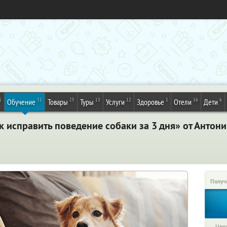
1
31
25
13
12
1
16
6
Обучение
Товары
Туры
Услуги
Здоровье
Отели
Дети
 исправить поведение собаки за 3 дня» от Антон
Получ
Цена