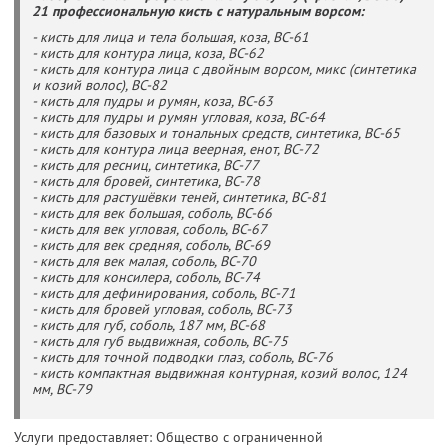
21 профессиональную кисть с натуральным ворсом:
- кисть для лица и тела большая, коза, BC-61
- кисть для контура лица, коза, BC-62
- кисть для контура лица с двойным ворсом, микс (синтетика
и козий волос), BC-82
- кисть для пудры и румян, коза, BC-63
- кисть для пудры и румян угловая, коза, BC-64
- кисть для базовых и тональных средств, синтетика, BC-65
- кисть для контура лица веерная, енот, BC-72
- кисть для ресниц, синтетика, BC-77
- кисть для бровей, синтетика, BC-78
- кисть для растушёвки теней, синтетика, BC-81
- кисть для век большая, соболь, BC-66
- кисть для век угловая, соболь, BC-67
- кисть для век средняя, соболь, BC-69
- кисть для век малая, соболь, BC-70
- кисть для консилера, соболь, BC-74
- кисть для дефинирования, соболь, BC-71
- кисть для бровей угловая, соболь, BC-73
- кисть для губ, соболь, 187 мм, BC-68
- кисть для губ выдвижная, соболь, BC-75
- кисть для точной подводки глаз, соболь, BC-76
- кисть компактная выдвижная контурная, козий волос, 124
мм, BC-79
Услуги предоставляет: Общество с ограниченной