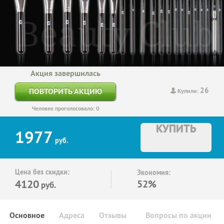
Акция завершилась
26
ПОВТОРИТЬ АКЦИЮ
Купили:
Человек проголосовало: 0
КУПИТЬ
1977
руб.
Цена без скидки:
Экономия:
4120
52%
руб.
Основное
Адреса
Отзывы
Вопросы по акции