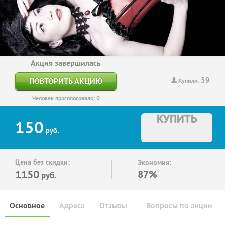
Акция завершилась
59
ПОВТОРИТЬ АКЦИЮ
Купили:
Человек проголосовало: 0
КУПИТЬ
150
руб.
Цена без скидки:
Экономия:
1150
87%
руб.
Основное
Адреса
Отзывы
Вопросы по акции