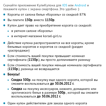
Скачайте приложение КупиКупона для
IOS
или
Android
и
покажите купон с экрана смартфона. Это удобно :)
Корсеты от салона белья «Корсель» со скидкой 87%
Вы платите
150р
. вместо
1150р
.
Купон дает право на приобретение корсета со скидкой:
в уютном салоне «Корсель»
в интернет-магазине korsel-girl.ru
Действие купона распространяется на все корсеты, кроме
бельевых корсетов и корсетов со скидкой (раздел
«распродажа»)
Если стоимость вашей покупки превышает номинал
сертификата (
1150р
.), вы просто доплачиваете разницу
Если стоимость вашей покупки меньше номинала сертификата
(
1150р
.), разница не возвращается
Бонусы!
Скидка 500р
. на покупку еще одного корсета, которой вы
сможете воспользоваться
до 30.06.2012 г.
Скидка
на покупку аксессуаров, нижнего, домашнего или
эротического белья в размере
500р
., которой вы сможете
воспользоваться
до 30.06.2012 г.
Один купон действителен для заказа одного корсета