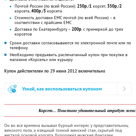
Почтой России (по всей России):
250р
./
1
корсет,
350р
./
2
корсета,
400р
./
3
корсета
Стоимость доставки ЕМС почтой (по всей России) – в
соответствии с прайсами ЕМС
Доставка по Екатеринбургу –
200р
. с примеркой до трех
корсетов
Сроки доставки согласовываются по электронной почте или по
телефону
Необходимо предъявить распечатанный купон при покупке в
магазине «Корсель» или курьеру
Купон действителен по 29 июня 2012 включительно
Узнай, как воспользоваться купоном
Корсет... Поистине удивительный атрибут женск
Он во все времена вызывал бурный интерес у представительниц
женского пола, а изящный тонкий женский стан, скрытый под
жесткой основой корсета, будоражил мужские фантазии…