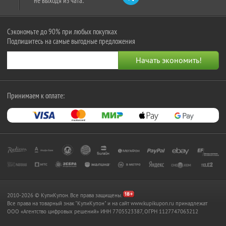
не выходя из чата:
Сэкономьте до 90% при любых покупках
Подпишитесь на самые выгодные предложения
Принимаем к оплате:
2010-2026 © КупиКупон. Все права защищены.
Все права на товарный знак "КупиКупон" и на сайт www.kupikupon.ru принадлежат
OOO «Агентство цифровых решений» ИНН 7705523387, ОГРН 1127747063212