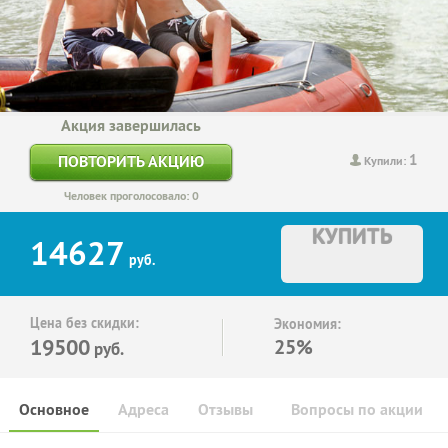
Акция завершилась
1
ПОВТОРИТЬ АКЦИЮ
Купили:
Человек проголосовало: 0
КУПИТЬ
14627
руб.
Цена без скидки:
Экономия:
19500
25%
руб.
Основное
Адреса
Отзывы
Вопросы по акции