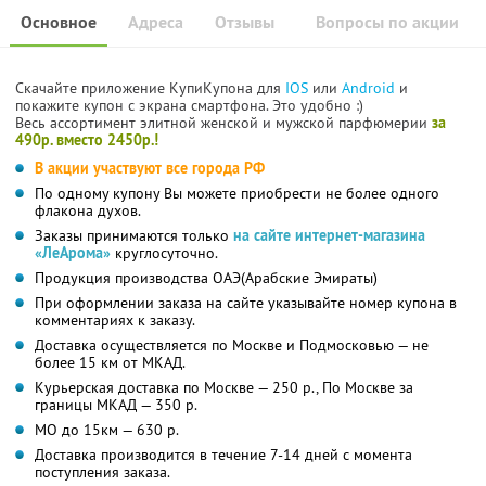
Основное
Адреса
Отзывы
Вопросы по акции
Скачайте приложение КупиКупона для
IOS
или
Android
и
покажите купон с экрана смартфона. Это удобно :)
Весь ассортимент элитной женской и мужской парфюмерии
за
490р. вместо 2450р.!
В акции участвуют все города РФ
По одному купону Вы можете приобрести не более одного
флакона духов.
Заказы принимаются только
на сайте интернет-магазина
«ЛеАрома»
круглосуточно.
Продукция производства ОАЭ(Арабские Эмираты)
При оформлении заказа на сайте указывайте номер купона в
комментариях к заказу.
Доставка осуществляется по Москве и Подмосковью — не
более 15 км от МКАД.
Курьерская доставка по Москве — 250 р., По Москве за
границы МКАД — 350 р.
МО до 15км — 630 р.
Доставка производится в течение 7-14 дней с момента
поступления заказа.