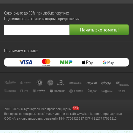
Сэкономьте до 90% при любых покупках
Подпишитесь на самые выгодные предложения
Принимаем к оплате:
2010-2026 © КупиКупон. Все права защищены.
Все права на товарный знак "КупиКупон" и на сайт www.kupikupon.ru принадлежат
OOO «Агентство цифровых решений» ИНН 7705523387, ОГРН 1127747063212