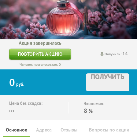
Акция завершилась
14
ПОВТОРИТЬ АКЦИЮ
Получили:
Человек проголосовало: 0
ПОЛУЧИТЬ
0
руб.
Цена без скидки:
Экономия:
∞
8
%
Основное
Адреса
Отзывы
Вопросы по акции