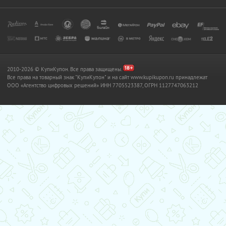
2010-2026 © КупиКупон. Все права защищены.
Все права на товарный знак "КупиКупон" и на сайт www.kupikupon.ru принадлежат
OOO «Агентство цифровых решений» ИНН 7705523387, ОГРН 1127747063212