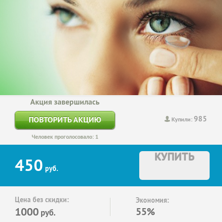
Акция завершилась
985
ПОВТОРИТЬ АКЦИЮ
Купили:
Человек проголосовало: 1
КУПИТЬ
450
руб.
Цена без скидки:
Экономия:
1000
55%
руб.