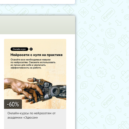
-60
%
Онлайн-курсы по нейросетям от
18:56:24
Получили:
6
академии «Эдюсон»
Москва