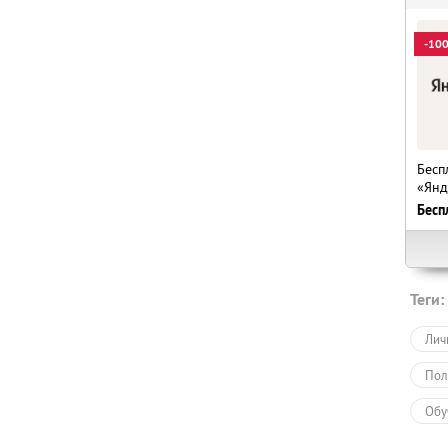
-10
Бесп
«Янд
Бесп
Теги:
Лич
Пол
Обу