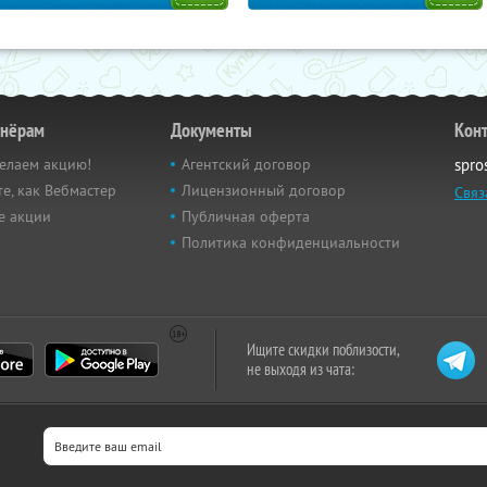
тнёрам
Документы
Кон
елаем акцию!
Агентский договор
spro
е, как Вебмастер
Лицензионный договор
Связ
е акции
Публичная оферта
Политика конфиденциальности
Ищите скидки поблизости,
не выходя из чата: