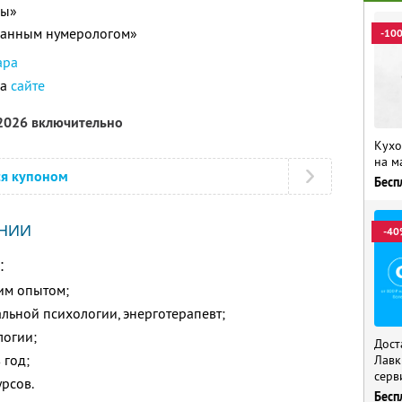
цы»
ованным нумерологом»
-10
ара
на
сайте
 2026 включительно
Кухо
на м
ся купоном
Бесп
НИИ
-40
:
им опытом;
альной психологии, энерготерапевт;
логии;
Дост
 год;
Лавк
серв
рсов.
Бесп