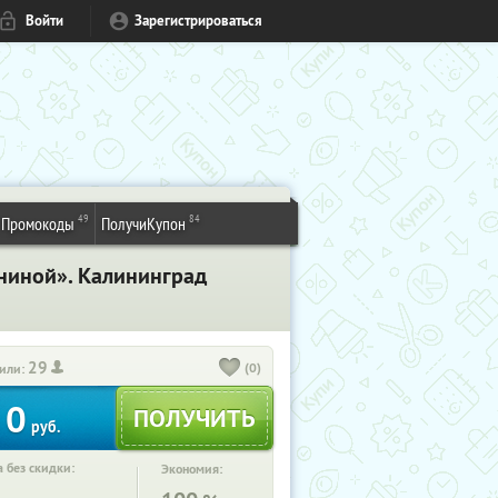
Войти
Зарегистрироваться
49
84
Промокоды
ПолучиКупон
ниной». Калининград
29
(0)
или:
0
руб.
 без скидки:
Экономия: