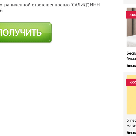
 ограниченной ответственностью “САЛИД”,
ИНН
76
-10
ПОЛУЧИТЬ
Бесп
бума
Бесп
-35
3 пе
мага
Бесп