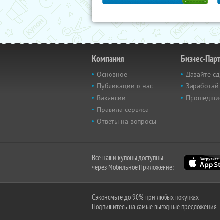
Компания
Бизнес-Пар
Основное
Давайте сд
Публикации о нас
Заработайт
Вакансии
Прошедши
Правила сервиса
Ответы на вопросы
Все наши купоны доступны
через Мобильное Приложение:
Сэкономьте до 90% при любых покупках
Подпишитесь на самые выгодные предложения