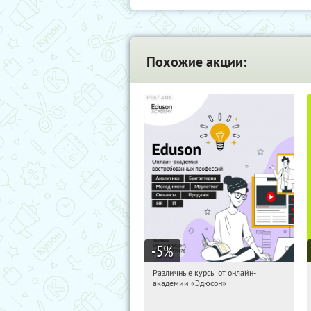
Похожие акции:
-5
%
Различные курсы от онлайн-
18:56:24
Получили:
2
академии «Эдюсон»
Россия