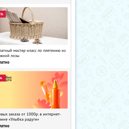
0%
латный мастер-класс по плетению из
жной лозы
латно
%
рвых заказа от 1000р. в интернет-
зине «Улыбка радуги»
латно