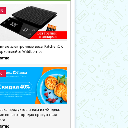
0%
нные электронные весы KitchenOK
аркетплейсе Wildberries
латно
%
авка продуктов и еды из «Яндекс
и» во всех городах присутствия
иса
латно