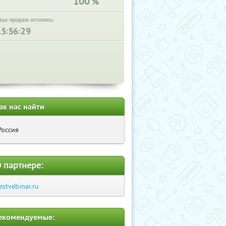
100
%
нца продаж осталось:
:
:
ак нас найти
Россия
 партнере:
estvebinar.ru
екомендуемые: