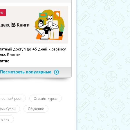
0%
латный доступ до 45 дней к сервису
екс Книги»
латно
Посмотреть популярные
ностный рост
Онлайн-курсы
учиКупон
Обучение
чение