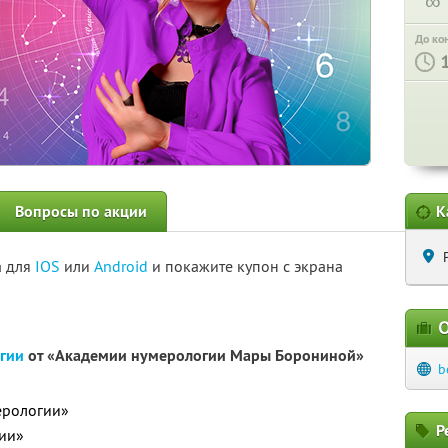
∞
До ко
Вопросы по акции
К
а для
IOS
или
Android
и покажите купон с экрана
О
гии
от «Академии нумерологии Мары Борониной»
b
ерологии»
Р
гии»