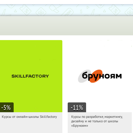
-5
%
-11
%
Курсы от онлайн-школы Skillfactory
Курсы по разработке, маркетингу,
18:56:24
Получи первым!
18:56:24
Получи первым!
дизайну и не только от школы
Россия
Россия
«Бруноям»