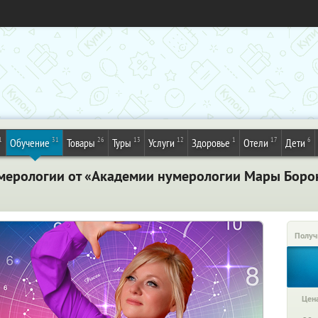
1
31
26
13
12
1
17
6
Обучение
Товары
Туры
Услуги
Здоровье
Отели
Дети
мерологии от «Академии нумерологии Мары Боро
Получ
Цена