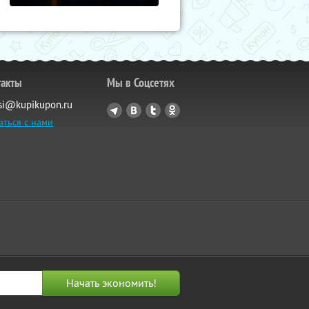
такты
Мы в Соцсетях
si@kupikupon.ru
аться с нами