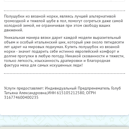
Полушубки из вязаной норки, являясь лучшей альтернативой
громоздкой и тяжелой шубе в пол, помогут согреться даже самой
холодной зимой, не ограничивая при этом свободу ваших
движений.
Уникальная манера вязки дарит каждой модели выразительный
объем и особый итальянский шик, который уже около пятидесяти
лет царит на мировых подиумах. Купить полушубок из вязаной
норки - значит подарить себе истинно европейский комфорт и
долгие прогулки в любую погоду. Никакой скованности и тяжести,
только легкость, изысканность драпировки и благородная
фактура меха для самых искушенных леди!
Услуги предоставляет: Индивидуальный Предпренематель Голуб
Татьяна Александровна,
ИНН 615105212580
, ОГРН
316774600400235