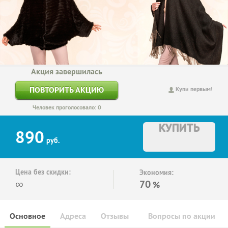
Акция завершилась
ПОВТОРИТЬ АКЦИЮ
Купи первым!
Человек проголосовало: 0
КУПИТЬ
890
руб.
Цена без скидки:
Экономия:
∞
70
%
Основное
Адреса
Отзывы
Вопросы по акции