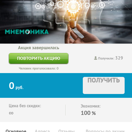
Акция завершилась
329
ПОВТОРИТЬ АКЦИЮ
Получили:
Человек проголосовало: 0
ПОЛУЧИТЬ
0
руб.
Цена без скидки:
Экономия:
∞
100
%
Основное
Адреса
Отзывы
Вопросы по акции