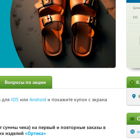
Цена
∞
Вопросы по акции
К
а для
IOS
или
Android
и покажите купон с экрана
О
т суммы чека) на первый и повторные заказы в
o
их изделий
«Ортека»