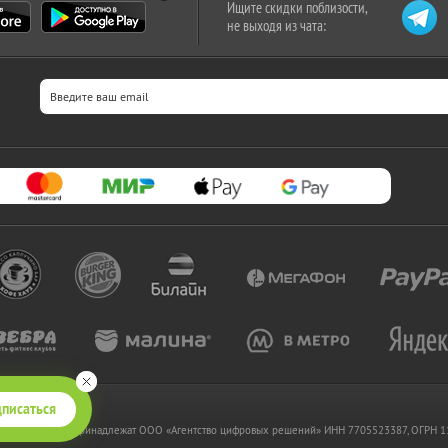
Ищите скидки поблизости,
не выходя из чата:
писаться
 www.kupikupon.ru принадлежат OOO «Агентство цифровых решений» ИНН 7705523387, ОГРН