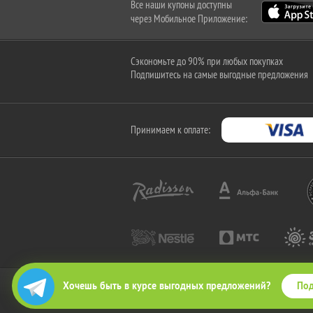
Все наши купоны доступны
через Мобильное Приложение:
Сэкономьте до 90% при любых покупках
Подпишитесь на самые выгодные предложения
Принимаем к оплате:
Под
Хочешь быть в курсе выгодных предложений?
2010-2026 © КупиКупон. Все права защищены.
Все права на товарный знак "КупиКупон" и на сайт