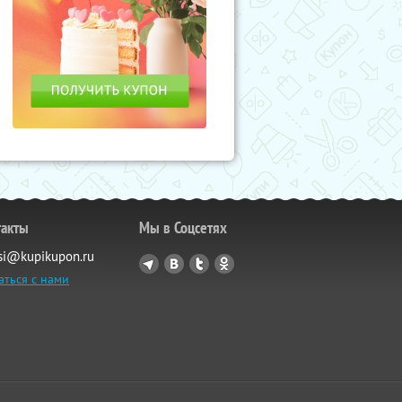
такты
Мы в Соцсетях
si@kupikupon.ru
аться с нами