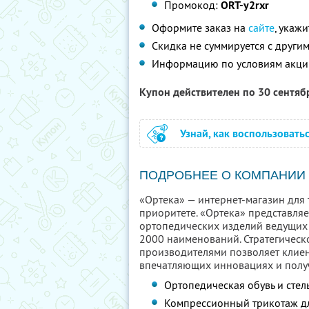
Промокод:
ORT-y2rxr
Оформите заказ на
сайте
, укаж
Скидка не суммируется с друг
Информацию по условиям акци
Купон действителен по 30 сентя
Узнай, как воспользовать
ПОДРОБНЕЕ О КОМПАНИИ
«Ортека» — интернет-магазин для т
приоритете. «Ортека» представля
ортопедических изделий ведущих
2000 наименований. Стратегичес
производителями позволяет клиен
впечатляющих инновациях и полу
Ортопедическая обувь и стел
Компрессионный трикотаж дл