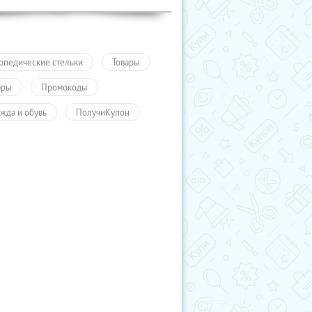
опедические стельки
Товары
ары
Промокоды
жда и обувь
ПолучиКупон