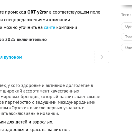
ите промокод
ORT-y2rxr
в соответствующем поле
Теги:
ими спецпредложениями компании
Орт
и можно уточнить на
сайте
компании
Тов
бря 2025 включительно
Оде
ся купоном
ех, у кого здоровье и активное долголетие в
ет широкий ассортимент качественных
 мировых брендов, который насчитывает свыше
кое партнёрство с ведущими международными
там «Ортеки» в числе первых узнавать о
чать эксклюзивные новинки.
ьки для детей и взрослых.
я здоровья и красоты ваших ног.