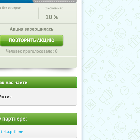
 без скидки:
Экономия:
10
%
Акция завершилась
ПОВТОРИТЬ АКЦИЮ
Человек проголосовало: 0
ак нас найти
Россия
 партнере:
rteka.prfl.me