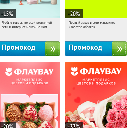
-15
%
-20
%
Любые товары во всей розничной
Первый заказ в сети магазинов
22:49:41
Получили:
83
22:49:41
Получи первым!
сети и интернет-магазине Hoff
«Золотое Яблоко»
Москва, 1-й Волоколамский проезд,
Россия
10с1
Промокод
Промокод
-20
%
-33
%