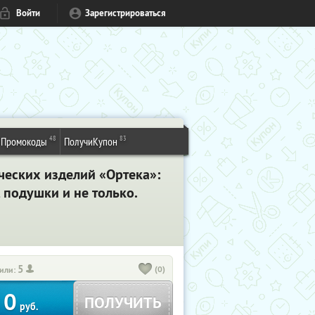
Войти
Зарегистрироваться
48
83
Промокоды
ПолучиКупон
ческих изделий «Ортека»:
 подушки и не только.
5
(0)
или:
0
ПОЛУЧИТЬ
руб.