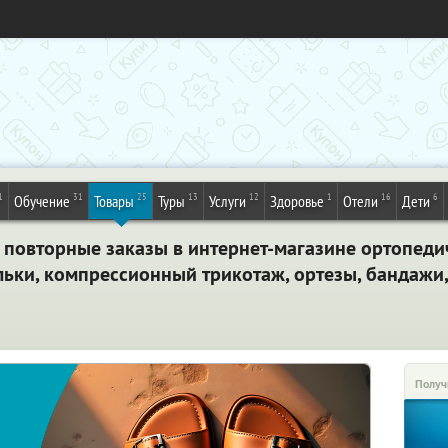
1
31
25
13
12
1
16
6
Обучение
Товары
Туры
Услуги
Здоровье
Отели
Дети
 повторные заказы в интернет-магазине ортопеди
льки, компрессионный трикотаж, ортезы, бандажи,
Получ