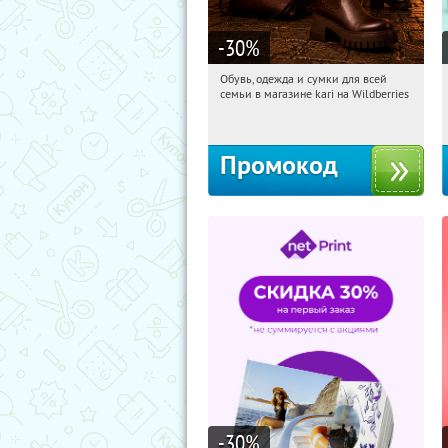
-30
%
Обувь, одежда и сумки для всей
22:49:41
Получи первым!
семьи в магазине kari на Wildberries
Россия
Промокод
-30
%