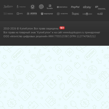
2010-2026 © КупиКупон. Все права защищены.
Все права на товарный знак "КупиКупон" и на сайт www.kupikupon.ru принадлежат
OOO «Агентство цифровых решений» ИНН 7705523387, ОГРН 1127747063212