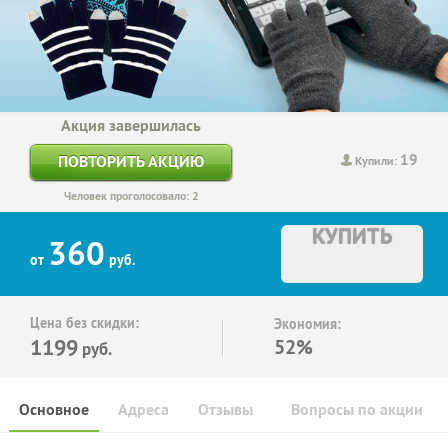
Акция завершилась
19
ПОВТОРИТЬ АКЦИЮ
Купили:
Человек проголосовало: 2
КУПИТЬ
360
от
руб.
Цена без скидки:
Экономия:
1199
52%
руб.
Основное
Адреса
Отзывы
Вопросы по акции