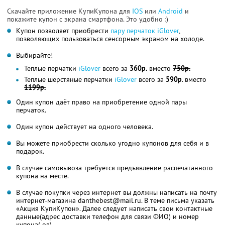
Скачайте приложение КупиКупона для
IOS
или
Android
и
покажите купон с экрана смартфона. Это удобно :)
Купон позволяет приобрести
пару перчаток iGlover
,
позволяющих пользоваться сенсорным экраном на холоде.
Выбирайте!
Теплые перчатки
iGlover
всего за
360р.
вместо
750р.
Теплые шерстяные перчатки
iGlover
всего за
590р
. вместо
1199р.
Один купон даёт право на приобретение одной пары
перчаток.
Один купон действует на одного человека.
Вы можете приобрести сколько угодно купонов для себя и в
подарок.
В случае самовывоза требуется предъявление распечатанного
купона на месте.
В случае покупки через интернет вы должны написать на почту
интернет-магазина danthebest@mail.ru. В теме письма указать
«Акция КупиКупон». Далее следует написать свои контактные
данные(адрес доставки телефон для связи ФИО) и номер
купона(-ов).